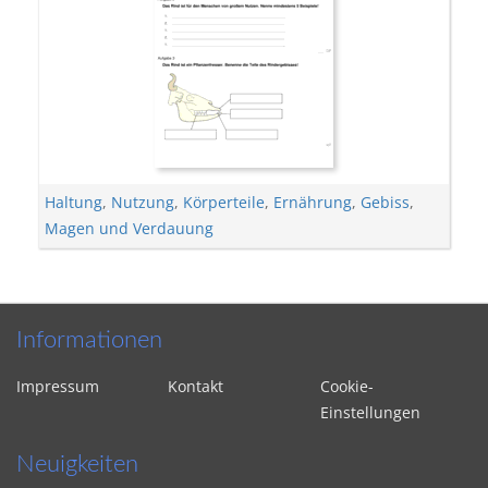
Haltung
,
Nutzung
,
Körperteile
,
Ernährung
,
Gebiss
,
Magen und Verdauung
Informationen
Impressum
Kontakt
Cookie-
Einstellungen
Neuigkeiten