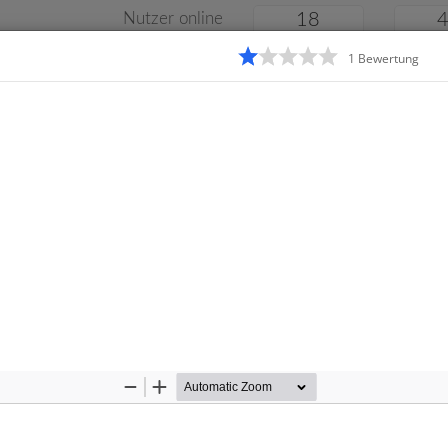
Nutzer online
18
1
Bewertung
Klassenarbeiten
Online
e
Gymnasium
Gesamtschule
Material
Zoom
Zoom
Out
In
Startseite
Realschul