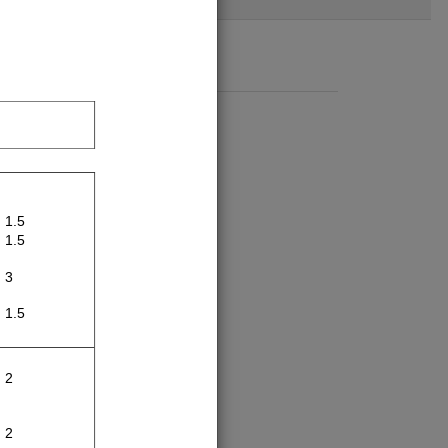
1.5
1.5
3
1.5
2
sum
2