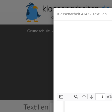
klassenarbeiten
.de
Klassenarbeit
4243
- Textilien
Klassenarbeiten kostenlos
Grundschule
Hauptschule
Realschul
of 3
Toggle
Find
Previous
Next
Sidebar
Textilien
2 Klassenarbeiten