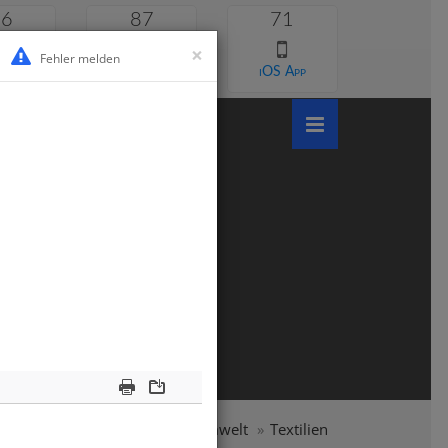
46
87
71
×
Fehler melden
 lernen
Android App
iOS App
Print
Download
e
Klasse 9
Mensch und Umwelt
Textilien