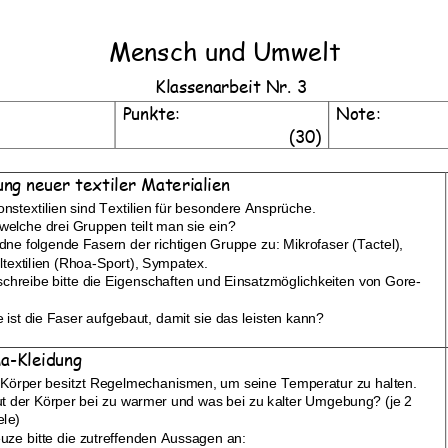
Mensch und Umwelt
Klassenarbeit Nr. 
3
Punkte:
Note:
Klassenarbeit 4243
Klassenarbeit 4242
(
30
)
ng neuer textiler Materialien
onstextilien sind Textilien für besondere Ansprüche.
 welche drei Gruppen teilt man sie ein?
dne folge
nde Fasern der richtigen Gruppe zu: Mikrofaser (Tactel), 
textilien (Rhoa
-
Sport), Sympatex. 
schreibe bitte die Eigenschaften und Einsatzmöglichkeiten von Gore
-
e ist die Faser aufgebaut, damit sie das leisten kann?
ma
-
Kleidung
Körper besitzt Regelmechanismen, um seine Temperatur zu halten. 
t der Körper bei zu warmer und was bei zu kalter Umgebung? (je 2 
extile Materialien
,
Körper-
Produktion von Textilien
,
Kon
ele)
-Kleidung
,
Modeverhalten
,
von Textilien
,
Accessoires
euze bitte die zutreffenden Aussagen an: