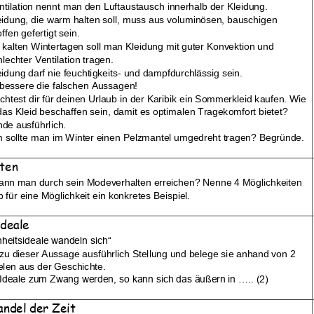
ntilation nennt man den Luftausta
usch innerhalb der Kleidung.
heitsideale
,
Mode im Wandel
eidung, die warm halten soll, muss aus voluminösen, bauschigen 
it
ffen gefertigt sein.
 kalten Wintertagen soll man Kleidung mit guter Konvektion und 
hlechter Ventilation tragen.
eidung darf nie feuchtigkeits
-
und dampf
durchlässig sein. 
rbessere die falschen Aussagen!
htest dir für deinen Urlaub in der Karibik ein Sommerkleid kaufen. Wie 
 das Kleid beschaffen sein, damit es optimalen Tragekomfort bietet? 
de ausführlich.
sollte man im Winter
einen Pelzmantel umgedreht tragen? Begründe.
ten
ann man du
r
ch sein Modeverhalten erreichen? Nenne 4 Möglichkeiten 
b für eine Möglichkeit ein konkretes Beispiel.
ideale
heitsideale wandeln sic
h“
u dieser Aussage ausführlich Stellung und belege sie anhand von 2 
elen aus der Geschichte.
Neuigkeiten
deale zum Zwang werden, so kann sich das äußern in ..... (2)
156 neue Klassenarbeiten für die
ndel der Zeit