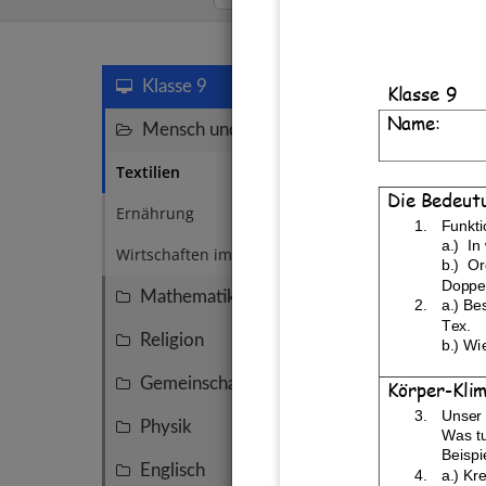
Textilien
Klasse 9
Klasse 9
Name:
Mensch und Umwelt
7
Textilien
2
Die Bedeutu
Ernährung
1
1.
Funkti
a.)
In
Wirtschaften im Haushalt
1
b.)
Or
Doppel
Mathematik
44
2.
a.) Be
Tex.
Religion
8
b.) Wi
Gemeinschaftskunde
7
Körper
-
Kli
3.
Unser
Physik
7
Was tu
Neue t
Beispi
Englisch
5
Klima
4.
a.) Kr