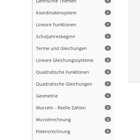
Gemischte Themen
1
Koordinatensystem
1
Lineare Funktionen
1
Schuljahresbeginn
1
Terme und Gleichungen
1
Lineare Gleichungssysteme
2
Quadratische Funktionen
3
Quadratische Gleichungen
1
Geometrie
1
Wurzeln - Reelle Zahlen
2
Wurzelrechnung
2
Potenzrechnung
3