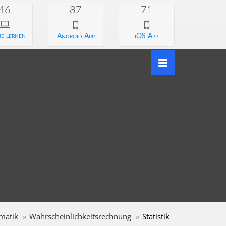
46
87
71
e lernen
Android App
iOS App
matik
Wahrscheinlichkeitsrechnung
Statistik