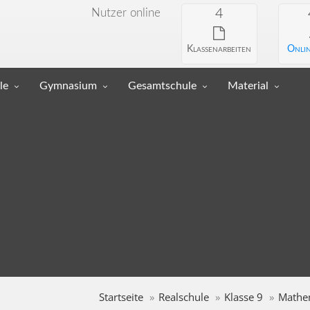
Nutzer online
4
Klassenarbeiten
Onlin
le
Gymnasium
Gesamtschule
Material
Startseite
Realschule
Klasse 9
Mathe