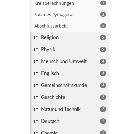
Kreisberechnungen
1
Satz des Pythagoras
2
Abschlussarbeit
2
Religion
5
Physik
5
Mensch und Umwelt
4
Englisch
3
Gemeinschaftskunde
3
Geschichte
2
Natur und Technik
2
Deutsch
1
Chemie
1