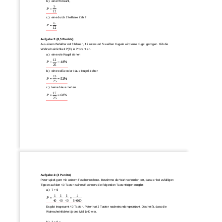
b.)
e
ine Primzahl, 
5
P
12
c.)
eine durch 2 teilbare Zahl?
6
P
12
Aufgabe 2: (6,5 Punkte)
Aus einem Behälter mit 8 blauen, 12 roten und 5 weißen Kugeln wird eine Kugel gezogen. Gib die 
Wahrscheinlichkeit P(E) in Prozent an.
a.)
eine r
ote Kugel ziehen
12
P
48
%
25
b.)
eine weiße oder blaue Kugel ziehen
13
P
52
%
25
c.)
keine blaue ziehen
17
P
68
%
25
Aufgabe 3: (4 Punkte)
Peter spielt gern mit seinem Taschenrechner. Bestimme die Wahrscheinlichkeit, dass er
bei zufälligen 
Tippen auf den 40 Tasten seines Rechners die folgenden Tastenfolgen eingibt:
a.)
7 + 5
1
1
1
1
P
40
40
40
64000
Es gibt insgesamt 40 Tasten. Peter hat 3 Tasten nacheinander gedrückt. Das heißt, dass die 
Wahrscheinlic
hkeit jedes Mal 1/40 war.
b.)
7 + 5 =