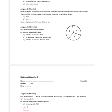
b.)
eine weiße oder blaue Kugel ziehen
c.)
keine blaue ziehen
Aufgabe 3: (4 Punkte)
Peter spielt gern mit seinem Taschenrechner. Bestimme die Wahrscheinlichkeit, dass 
er bei zufälligen 
Tippen auf den 40 Tasten seines Rechners die folgenden Tastenfolgen eingibt:
a.)
7 + 5
b.)
7 + 5 =
Gib die Ergebnisse in Form von Brüchen an.
Aufgabe 4: (4,5 Punkte) 
Ein Glücksrad wird zweimal gedreht.
1
3
Mit welcher Wahrscheinlichkeit
a.)
erha
lten wir zweimal die 1,
2
b.)
ist die zweite Zahl größer als die erste,
c.)
erhalten wir zweimal dieselbe Zahl?
Mathematiktest Nr. 3
Name: ______________________________
___
_
Klasse 
9
a
Punkte: ____ / 18
Not
e: ________
Aufgabe 1: (3 Punkte)
Ein Glücksrad ist in 12 gleiche Sektoren unterteilt, die von 1 bis 12 nummeriert sind. Das Glücksrad 
wird einmal gedreht.
Mit welcher Wahrscheinlichkeit erhalten wir
a.)
eine ungerade Zahl
6
P
12