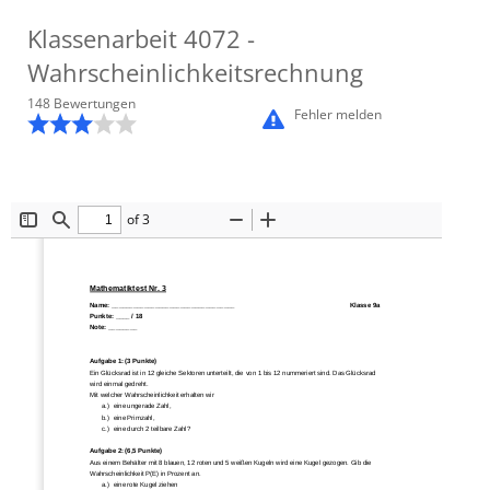
Klassenarbeit
4072
-
Wahrscheinlichkeitsrechnung
148
Bewertung
en
Fehler melden
of 3
Toggle
Find
Zoom
Zoom
Sidebar
Out
In
Mathematiktest Nr. 3
Name: ______________________________
___
_
Klasse 
9
a
Punkte: ____ / 18
Note: ________
Aufgabe 1: (3 Punkte)
Ein Glücksrad ist in 12 gleiche Sektoren unterteilt, die von
1 bis 12 nummeriert sind. Das Glücksrad 
wird einmal gedreht.
Mit welcher Wahrscheinlichkeit erhalten wir
a.)
eine ungerade Zahl,
b.)
eine Primzahl, 
c.)
eine durch 2 teilbare Zahl?
Aufgabe 2: (6,5 Punkte)
Aus einem Behälter mit 8 blauen, 12 roten und 5 weißen Kugeln
wird eine Kugel gezogen. Gib die 
Wahrscheinlichkeit P(E) in Prozent an.
a.)
eine rote Kugel ziehen