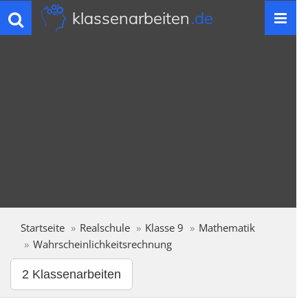
klassenarbeiten
.de
Toggle
navigation
Startseite
Realschule
Klasse 9
Mathematik
Wahrscheinlichkeitsrechnung
2 Klassenarbeiten