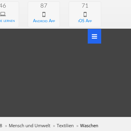
46
87
71
e lernen
Android App
iOS App
 8
Mensch und Umwelt
Textilien
Waschen