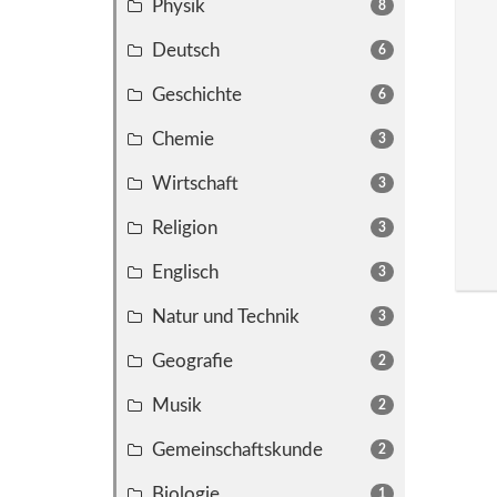
Physik
8
Deutsch
6
Geschichte
6
Chemie
3
Wirtschaft
3
Religion
3
Englisch
3
Natur und Technik
3
Geografie
2
Musik
2
Gemeinschaftskunde
2
Biologie
1