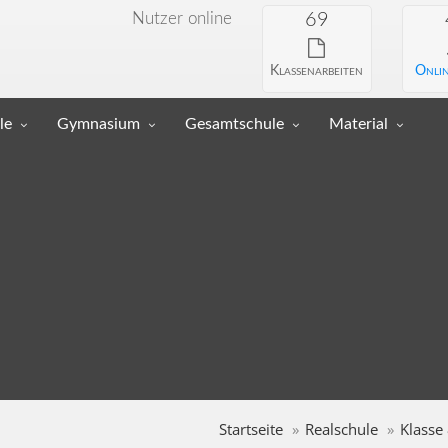
Nutzer online
69
Klassenarbeiten
Onlin
le
Gymnasium
Gesamtschule
Material
Startseite
Realschule
Klasse