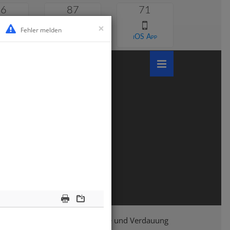
46
87
71
×
Fehler melden
 lernen
Android App
iOS App
Print
Download
lasse 8
Biologie
Nährstoffe und Verdauung