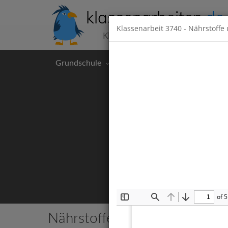
klassenarbeiten
.de
Klassenarbeit
3740
- Nährstoffe
Klassenarbeiten kostenlos
Grundschule
Hauptschule
Realschul
of 5
Toggle
Find
Previous
Next
Sidebar
Nährstoffe und Verdauung
A