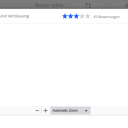
Nutzer online
71
 und Verdauung
45
Bewertung
en
Klassenarbeiten
Online
e
Gymnasium
Gesamtschule
Material
Zoom
Zoom
Out
In
Startseite
Realschule
K
lle Klassenarbeiten