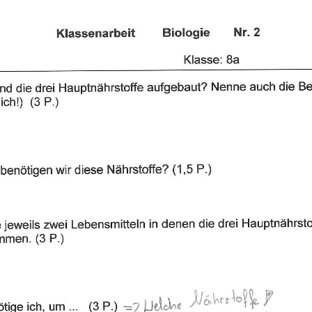
fe und Verdauung
Klassenarbeit 3740
toffe
,
Verdauungssystem
,
rung