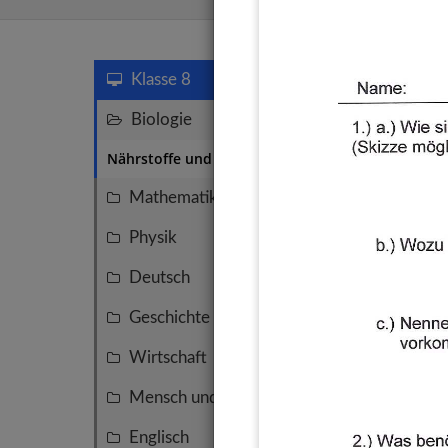
Nährstof
Klasse 8
Biologie
2
Nährstoffe und Verdauung
1
Mathematik
53
Physik
13
Deutsch
11
Geschichte
11
Wirtschaft
6
Mensch und Umwelt
6
Nährs
Ernäh
Englisch
6