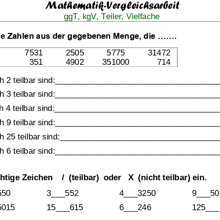
Mathematik
-
Vergleichsarbeit
ggT, kgV, Teiler, Vielfache
d Vielfache
e 
Zahlen aus der gegebenen Menge, die .......
         7531          2505          5775          31472     
Klassenarbeit 2775
Klassenarbeit 3108
           351          4902        351000        
714
ch 2 teilbar sind:___________________________________
ch 3 teilbar sind:___________________________________
ch 4 teilbar sind:___________________________________
h 9 teilbar sind:____
________________________________
ch 25 teilbar sind:__________________________________
rch 6 teilbar sind:___________________________________
tige Zeichen    /  (teilbar)  oder   X  (nicht teilb
ar) ein.
550
3___552
4___3250
9___50
nd kgV
,
Teiler und Vielfache
,
Primzahlen
,
ggT und kgV
,
5015
15___615
6___246
125___
teile
Vielfachmenge