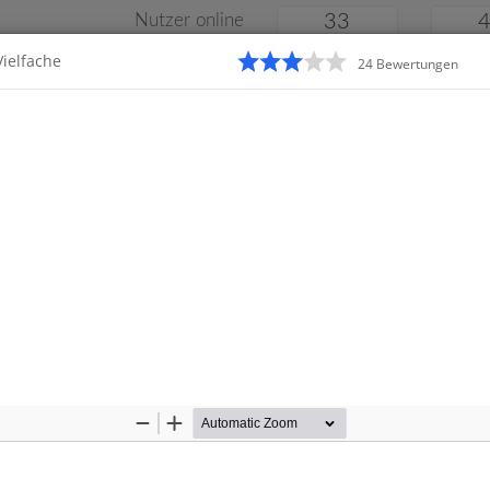
Nutzer online
33
Vielfache
24
Bewertung
en
Klassenarbeiten
Online
e
Gymnasium
Gesamtschule
Material
Zoom
Zoom
Out
In
Startseite
Realschule
beiten