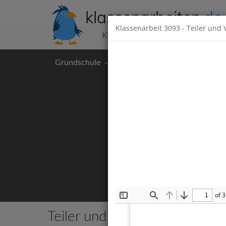
klassenarbeiten
.de
Klassenarbeit
3093
- Teiler und 
Klassenarbeiten kostenlos
Grundschule
Hauptschule
Realschul
of 3
Toggle
Find
Previous
Next
Sidebar
Teiler und Vielfache
7 Klassenar