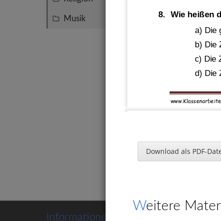
8.
Wie heißen d
Musik
2
a) Die
b) Die 
c) Die 
d) Die 
www.Klassenarbeit
Teilba
9.
2 Rennpferde
Download als PDF-Date
Sekunden hol
aus K
Rechnung:
5
,
Vie
Weitere Mater
Informationen