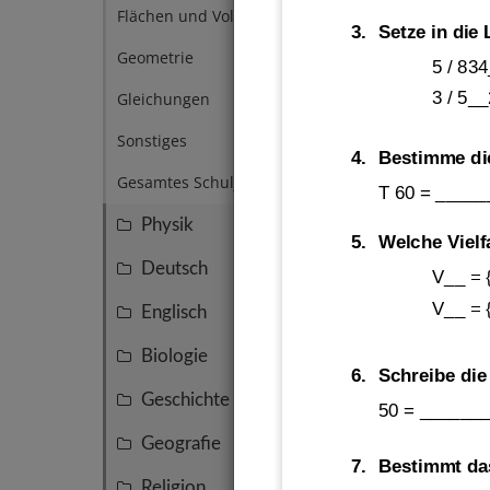
Flächen und Volumen
5
3.
Setze in die 
Geometrie
3
5 / 83
3 / 5_
Gleichungen
3
Sonstiges
4
4. 
Bestimme d
Gesamtes Schuljahr
3
T 60
=
_____
Physik
25
5.
Welche Viel
Deutsch
16
V__ = {
V__ = {
Englisch
16
Biologie
15
6.
Schreibe die
Geschichte
14
50
=
_______
Geografie
7
7.
Bestimmt da
Religion
4