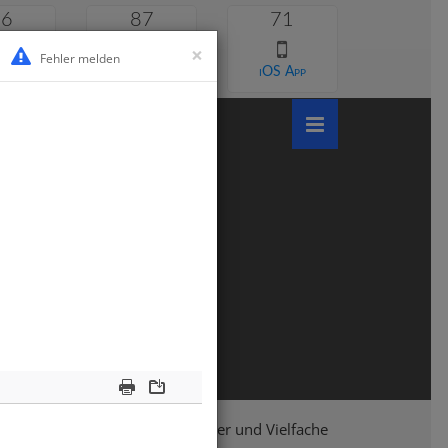
46
87
71
×
Fehler melden
 lernen
Android App
iOS App
Print
Download
Klasse 6
Mathematik
Teiler und Vielfache