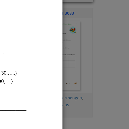
Übungsblatt 3083
____
130,.....}
0,....}
Vielfachmengen
,
Teilermengen
,
nge
,
Aufgabensammlung aus
__________
Klassenarbeiten