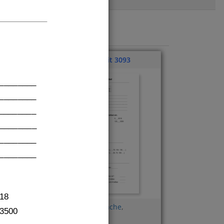
Klassenarbeit 3093
_________
_________
_________
________
_________
_________
18
Teiler
,
ggt
,
kgV
,
Vielfache
,
3500
Vergleichsarbeit