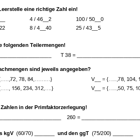
Leerstelle eine richtige Zahl ein!
Übungsblatt 2687
4__
4 / 46__2
100 / 50__0
_22
8 / 4__40
25 / 43__5
ie folgenden Teilermengen!
__________________
T 38
=
_____________________
fachmengen sind jeweils angegeben?
.....,72,
78,
84,.........}
V__ = {.....,78,
104,
....., 156,
234,
312,....}
V__ = {.....,50,
75
,
10
Teilbarkeit
,
ggT und kgV
,
 Zahlen in der Primfaktorzerlegung!
Primfaktorzerlegung
,
Teilerme
_____________________    260
=
____________________
Teiler und Vielfache
s kgV  
(60/70)
_______
und den ggT  
(75/200)
_______
Übungsblatt 3080