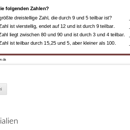
ie folgenden Zahlen?
größte dreistellige Zahl, die durch 9 und 5 teilbar ist?  
Zahl ist vierstellig, endet auf 12 und ist durch 9 teilbar. 
Zahl liegt zwischen 80 und 90 und ist durch 3 und 4 teilbar. 
Zahl ist teilbar durch
15,25 und 5, aber kleiner als 100.  
en
.de
rkeit
,
Aufgabensammlung
 laufen Rundenzeiten von 60 und 80 Sekunden. Nach wie
i
t das schnellere Pferd das langsamere ein?     
lassenarbeiten
,
Station 1 bis
lfache
ialien
Neuigkeiten