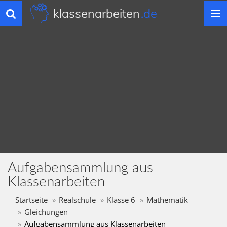
klassenarbeiten
.de
Toggle
navigation
Aufgabensammlung aus
Klassenarbeiten
Startseite
Realschule
Klasse 6
Mathematik
Gleichungen
Aufgabensammlung aus Klassenarbeiten