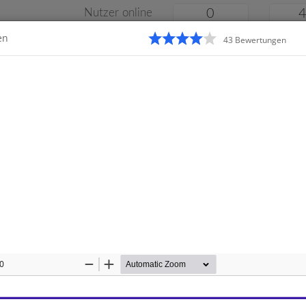
Nutzer online
0
en
43
Bewertung
en
Klassenarbeiten
Online
e
Gymnasium
Gesamtschule
Material
10
Zoom
Zoom
Out
In
Startseite
Realsc