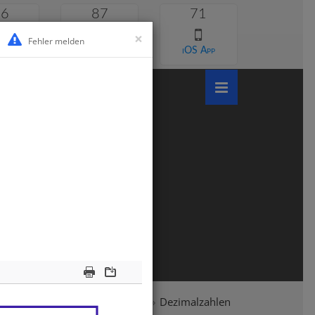
46
87
71
×
Fehler melden
 lernen
Android App
iOS App
Print
Download
hule
Klasse 6
Mathematik
Dezimalzahlen