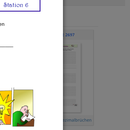
Station 6
en
Übungsblatt 2697
_____
Grundrechnen mit Dezimalbrüchen