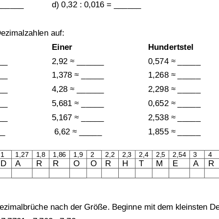
______
d) 0,32 : 0,016
= ______
ezimalbrüchen
ezimalzahlen auf:
Einer
Hundertstel
__
2,92
≈ 
______
0,574
≈
_____
__
1,378
≈ 
_____
1,268
≈
_____
__
4,28
≈ 
______
2,298
≈
_____
__
5,681
≈
_____
0,652
≈
_____
__
5,167
≈ 
_____
2,538
≈
_____
__
6,62
≈ 
_____
1,855
≈
_____
1
1,27
1,8
1,86
1,9
2
2,2
2,3
2,4
2,5
2,54
3
4
D
A
R
R
O
O
R
H
T
M
E
A
R
Übungsblatt 2682
ezimalbrüche nach der Größe. Beginne mit dem kleinsten D