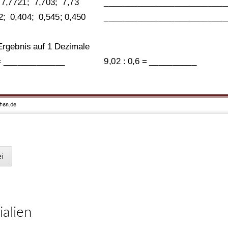
  7,7721;  7,703;  7,73
__________________________
2;  0,404;  0,545; 0,450
__________________________
rgebnis auf 1 Dezimale
 = _____________
9,02 : 0,6 = __________
ten
.de
dische Dezimalbrüche
 mit Dezimalzahlen und 
Dezimalbruch
Stat
i
Neuigkeiten
e erste von Null verschiedene 
Stelle!
156 neue Klassenarbeiten für die
__
29,12
≈ 
_____
74,4
≈
_____
Klassenstufen 2 bis 4.
ialien
__
17,37
≈ 
_____
6,568
≈
_____
28. April 2025