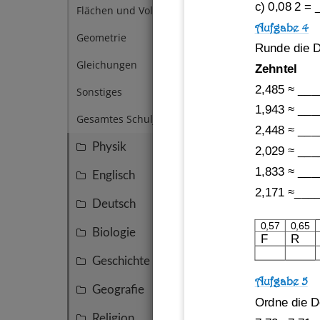
c) 0,08 2 
= 
mit D
Flächen und Volumen
5
Aufgabe 4
Geometrie
3
Runde die D
Gleichungen
3
Zehntel
2,485
≈
___
Sonstiges
4
1,943
≈ 
___
Gesamtes Schuljahr
3
2,448
≈ 
___
Physik
25
2,029
≈ 
___
1,833
≈ 
___
Englisch
16
2,171
≈
___
Deutsch
16
0,57
0,65
Biologie
15
F
R
Geschichte
14
Aufgabe 5
Geografie
7
Ordne die D
Religion
4