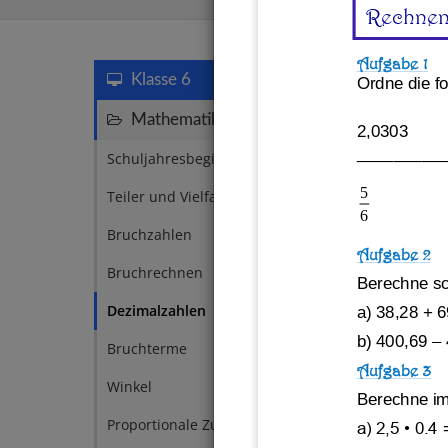
Rechnen
Aufgabe 1
Dezimalz
Klasse 6
Ordne die f
Mathematik
70
2,0303
_________
Schuljahresbeginn
3
5
Teiler und Vielfache
7
6
Bruchzahlen
12
Aufgabe 2
Bruchrechnen
7
Berechne sch
Dezimalzahlen
5
a) 38,28 + 
b) 400,69 
–
Bruchterme
2
Aufgabe 3
Winkel
3
Berechne im
Aufga
Proportionale Zuordnungen
2
a) 2,5 • 0.4 
Klass