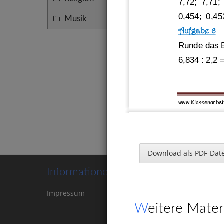
7,72;  7,71;
0,454;  0,45
Musik
2
Aufgabe 6
Runde das E
6,834 : 2,2
www.Klassenarbei
Perio
Rechnen
Download als PDF-Date
Aufgabe 1
Informationen
Runde auf di
Impressum
Kontakt
Cookie-
12,47
≈ 
___
Einstellungen
Weitere Mater
248,6
≈ 
___