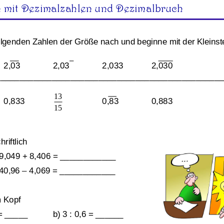
 mit Dezimalzahlen und Dezimalbruch
ahlen
olgenden Zahlen der Größe nach und beginne mit der Kleinst
Übungsblatt 1493
Übungsblatt 2757
2,03
2,03
2,033
2,030
_________________________________________________
13
0,833
0,83
0,883
15
riftlich
69,049 + 8,406
= ____________
40,96 
–
4,069
= ____________
 Kopf
bensammlung aus
Dezimalbrüche
= _____
b) 3 : 0,6 
= ______
enarbeiten
,
Grundrechnen