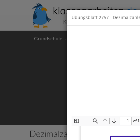
klassenarbeiten
.de
Übungsblatt
2757
- Dezimalzahl
Klassenarbeiten kostenlos
Grundschule
Hauptschule
Realschul
of 
Toggle
Find
Previous
Next
Sidebar
Dezimalzahlen
5 Klassenarbeiten