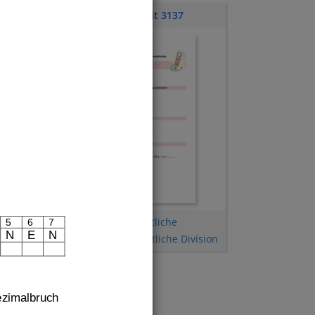
Klassenarbeit 3137
Textaufgaben
,
Schriftliche
5
6
7
N
E
N
Multiplikation
,
Schriftliche Division
ezimalbruch