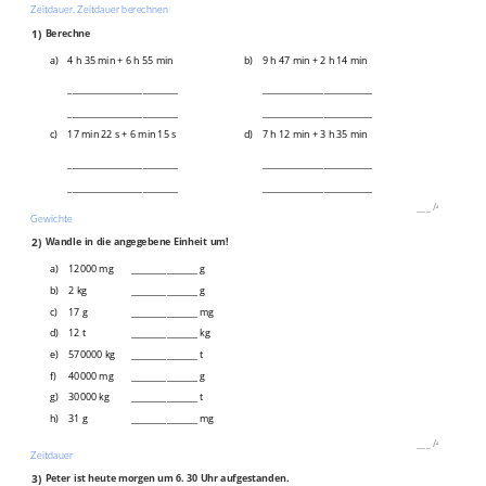
Zeitdauer, Zeitdauer berechnen
1)
Berechne
a)
4 h 35 min + 6 h 55 min
b)
9 h 47 min + 2 h 14 min
_________________________
_________________________
_________________________
_________________________
c)
17 min 22 s + 6 min 15 s
d)
7 h 12 min + 3 h 35 min
_________________________
_________________________
_________________________
_________________________
___
/
4P
Gewichte
2)
Wandle in die angegebene Einheit um!
a)
12000 mg
_______________ g
b)
2 kg
_______________ g
c)
17 g
_______________ mg
d)
12 t
_______________ kg
e)
570000 kg
_______________ t
f)
40000 mg
_______________ g
g)
30000 kg
_______________ t
h)
31 g
_______________ mg
___
/
4P
Zeitdauer
3)
Peter ist heute morgen um 6. 30 Uhr aufgestanden.