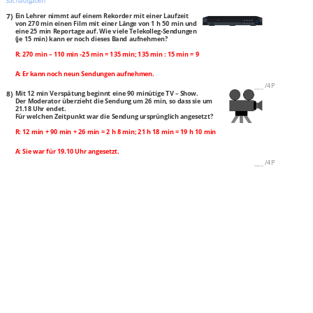
Sachaufgaben
7)
Ein Lehrer nimmt auf einem Rekorder mit einer Laufzeit
von 270 min einen Film mit einer Länge von 1 h 50 min und
eine 25 min Reportage auf. Wie viele Telekolleg-Sendungen
(je 15 min) kann er noch dieses Band aufnehmen?
R: 270 min – 110 min -25 min = 135 min; 135 min : 15 min = 9
A: Er kann noch neun Sendungen aufnehmen.
___
/
4P
8)
Mit 12 min Verspätung beginnt eine 90 minütige TV – Show.
Der Moderator überzieht die Sendung um 26 min, so dass sie um
21.18 Uhr endet.
Für welchen Zeitpunkt war die Sendung ursprünglich angesetzt?
R: 12 min + 90 min + 26 min = 2 h 8 min; 21 h 18 min = 19 h 10 min
A: Sie war für 19.10 Uhr angesetzt.
___
/
4P