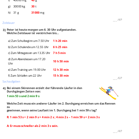
f)
40000 mg
40
g
g)
30000 kg
30
t
h)
31 g
31000
mg
___
/
4P
Zeitdauer
3)
Peter ist heute morgen um 6. 30 Uhr aufgestanden.
Welche Zeitdauer ist verstrichen bis…
a) Zum Schulbeginn um 7.50 Uhr
1 h 20 min
b) Zum Schulende um 12.55 Uhr
6 h 25 min
c) Zum Mittagessen um 13.35 Uhr
7 h 5 min
d) Zum Abendessen um 17.20
10 h 50 min
Uhr
e) Zum Training um 19.00 Uhr
12 h 30 min
f) Zum Schlafen um 22 Uhr
15 h 30 min
___
/
6P
Sachaufgaben
4)
Bei einem Skirennen erzielt der führende Läufer in den
Durchgängen Zeiten von:
1 min 53 s und 2 min 9 s
Welche Zeit muss ein anderer Läufer im 2. Durchgang erreichen um das Rennen
zu
gewinnen, wenn seine Laufzeit im 1. Durchgang bei 1 min 59 s lag?
R: 1 min 53 s + 2 min 9 s = 4 min 2 s ; 4 min 2 s – 1 min 59 s = 2 min 3 s
A: Er muss schneller als 2 min 3 s sein.
___
/
4P