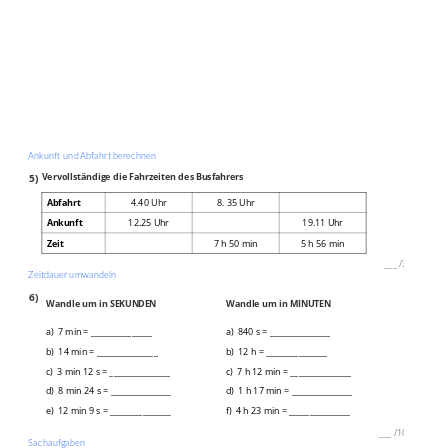
Ankunft und Abfahrt berechnen
5)
Vervollständige die Fahrzeiten des Busfahrers
Abfahrt
4.40 Uhr
8. 35 Uhr
Ankunft
12.25 Uhr
19.11 Uhr
Zeit
7 h 50 min
5 h 56 min
___
/
3P
Zeitdauer umwandeln
6)
Wandle um in SEKUNDEN
Wandle um in MINUTEN
a) 7 min = _______________
a) 840 s = _______________
b) 14 min = _______________
b) 12 h = _______________
c) 3 min 12 s = _______________
c) 7 h 12 min = _______________
d) 8 min 24 s = _______________
d) 1 h 17 min = _______________
e) 12 min 9 s = _______________
f) 4 h 23 min = _______________
___
/
10P
Sachaufgaben