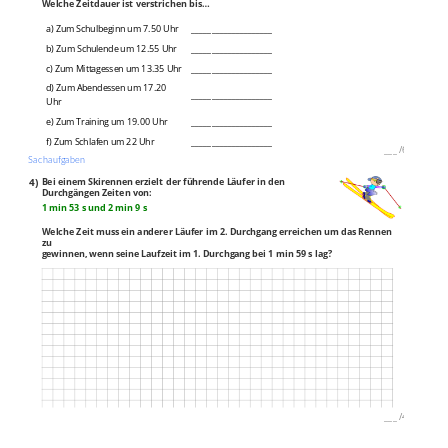
Welche Zeitdauer ist verstrichen bis…
a) Zum Schulbeginn um 7.50 Uhr
____________________
b) Zum Schulende um 12.55 Uhr
____________________
c) Zum Mittagessen um 13.35 Uhr
____________________
d) Zum Abendessen um 17.20
____________________
Uhr
e) Zum Training um 19.00 Uhr
____________________
f) Zum Schlafen um 22 Uhr
____________________
___
/
6P
Sachaufgaben
4)
Bei einem Skirennen erzielt der führende Läufer in den
Durchgängen Zeiten von:
1 min 53 s und 2 min 9 s
Welche Zeit muss ein anderer Läufer im 2. Durchgang erreichen um das Rennen
zu
gewinnen, wenn seine Laufzeit im 1. Durchgang bei 1 min 59 s lag?
___
/
4P