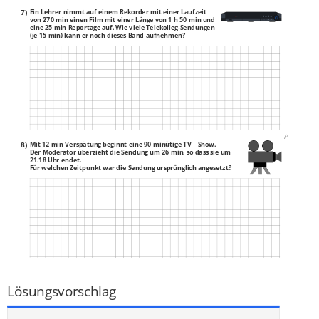
7)
Ein Lehrer nimmt auf einem Rekorder mit einer Laufzeit
von 270 min einen Film mit einer Länge von 1 h 50 min und
eine 25 min Reportage auf. Wie viele Telekolleg-Sendungen
(je 15 min) kann er noch dieses Band aufnehmen?
___
/
4P
8)
Mit 12 min Verspätung beginnt eine 90 minütige TV – Show.
Der Moderator überzieht die Sendung um 26 min, so dass sie um
21.18 Uhr endet.
Für welchen Zeitpunkt war die Sendung ursprünglich angesetzt?
___
/
4P
Lösungsvorschlag