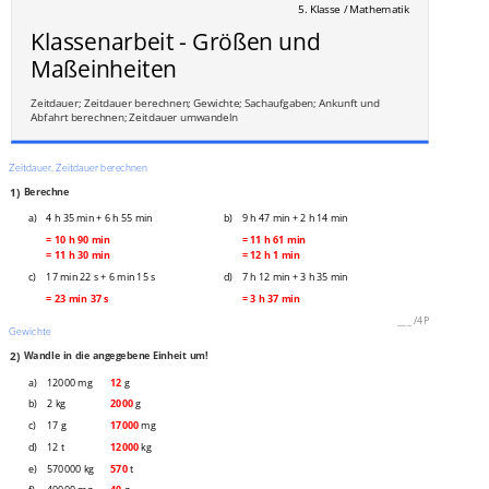
5. Klasse / Mathematik
Klassenarbeit - Größen und
Maßeinheiten
Zeitdauer; Zeitdauer berechnen; Gewichte; Sachaufgaben; Ankunft und
Abfahrt berechnen; Zeitdauer umwandeln
Zeitdauer, Zeitdauer berechnen
1)
Berechne
a)
4 h 35 min + 6 h 55 min
b)
9 h 47 min + 2 h 14 min
= 10 h 90 min
= 11 h 61 min
= 11 h 30 min
= 12 h 1 min
c)
17 min 22 s + 6 min 15 s
d)
7 h 12 min + 3 h 35 min
= 23 min 37 s
= 3 h 37 min
___
/
4P
Gewichte
2)
Wandle in die angegebene Einheit um!
a)
12000 mg
12
g
b)
2 kg
2000
g
c)
17 g
17000
mg
d)
12 t
12000
kg
e)
570000 kg
570
t