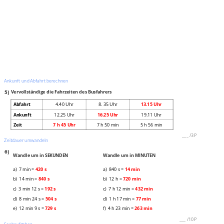
Ankunft und Abfahrt berechnen
5)
Vervollständige die Fahrzeiten des Busfahrers
Abfahrt
4.40 Uhr
8. 35 Uhr
13.15 Uhr
Ankunft
12.25 Uhr
16.25 Uhr
19.11 Uhr
Zeit
7 h 45 Uhr
7 h 50 min
5 h 56 min
___
/
3P
Zeitdauer umwandeln
6)
Wandle um in SEKUNDEN
Wandle um in MINUTEN
a) 7 min =
420 s
a) 840 s =
14 min
b) 14 min =
840 s
b) 12 h =
720 min
c) 3 min 12 s =
192 s
c) 7 h 12 min =
432 min
d) 8 min 24 s =
504 s
d) 1 h 17 min =
77 min
e) 12 min 9 s =
729 s
f) 4 h 23 min =
263 min
___
/
10P