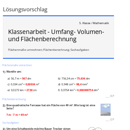
___
/
9P
Lösungsvorschlag
5. Klasse / Mathematik
Klassenarbeit - Umfang- Volumen-
und Flächenberechnung
Flächenmaße umrechnen; Flächenberechnung; Sachaufgaben
Flächenmaße umrechnen
1)
Wandle um:
a) 56,7 m =
567
dm
b) 756,34 cm =
75,634
dm
c) 0,034 cm² =
0,00034
m²
d) 0,948 cm² =
98,4
mm²
e) 0,0273 km =
2730
cm
f) 0,0754 km² =
0,000000754
dm²
___
/
6P
Flächenberechnung
2)
Eine quadratische Terrasse hat ein Fläche von 49 m². Wie lang ist eine
Seite?
7 m ⋅ 7 m = 49 m²
___
/
2P
Sachaufgaben
3)
Um eine Schafsweide möchte Bauer Trecker einen