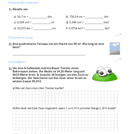
Flächenmaße umrechnen
1)
Wandle um:
a) 56,7 m = _______________ dm
b) 756,34 cm = _______________ dm
c) 0,034 cm² = _______________ m²
d) 0,948 cm² = _______________ mm²
e) 0,0273 km = _______________ cm
f) 0,0754 km² = _______________ dm²
___
/
6P
Flächenberechnung
2)
Eine quadratische Terrasse hat ein Fläche von 49 m². Wie lang ist eine
Seite?
____________________________________________________________
___
/
2P
Sachaufgaben
3)
Um eine Schafsweide möchte Bauer Trecker einen
Elektrozaun ziehen. Die Weide ist 34,20 Meter lang und
46,50 Meter breit. Er braucht 36 Stangen, um den Zaun zu
befestigen. Der Solarmotor um den Zaun unter Strom zu
setzten kostet 65,30 €.
a) Wie viel Zaun muss Herr Trecker kaufen?
b) Wie teuer wird der Zaun insgesamt, wenn 1 m 4,10 € und eine Stange 2,30 € kostet?