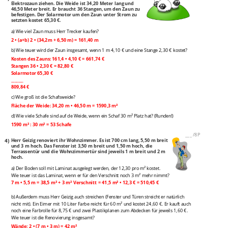
Elektrozaun ziehen. Die Weide ist 34,20 Meter lang und
46,50 Meter breit. Er braucht 36 Stangen, um den Zaun zu
befestigen. Der Solarmotor um den Zaun unter Strom zu
setzten kostet 65,30 €.
a) Wie viel Zaun muss Herr Trecker kaufen?
2 • (a+b) 2 • (34,2m + 6,50 m) = 161,40 m
b) Wie teuer wird der Zaun insgesamt, wenn 1 m 4,10 € und eine Stange 2,30 € kostet?
Kosten des Zauns: 161,4 • 4,10 € = 661,74 €
Stangen 36 • 2,30 € = 82,80 €
Solarmotor 65,30 €
_______
809,84 €
c) Wie groß ist die Schafsweide?
Fläche der Weide: 34,20 m • 46,50 m = 1590,3 m²
d) Wie viele Schafe sind auf de Weide, wenn ein Schaf 30 m² Platz hat? (Runden!)
1590 m² : 30 m² = 53 Schafe
___
/
8P
4)
Herr Geizig renoviert ihr Wohnzimmer. Es ist 700 cm lang, 5,50 m breit
und 3 m hoch. Das Fenster ist 3,50 m breit und 1,50 m hoch, die
Terrassentür und die Wohnzimmertür sind jeweils 1 m breit und 2 m
hoch.
a) Der Boden soll mit Laminat ausgelegt werden, der 12,30 pro m² kostet.
Wie teuer ist das Laminat, wenn er für den Verschnitt noch 3 m² mehr nimmt?
7 m • 5,5 m = 38,5 m² + 3 m² Verschnitt = 41,5 m² • 12,3 € = 510,45 €
b) Außerdem muss Herr Geizig auch streichen (Fenster und Türen streicht er natürlich
nicht mit). Ein Eimer mit 10 Liter Farbe reicht für 60 m² und kostet 24,60 €. Er kauft auch
noch eine Farbrolle für 8,75 € und zwei Plastikplanen zum Abdecken für jeweils 1,60 €.
Wie teuer ist die Renovierung insgesamt?
Wände: 2 • (7 m • 3 m) = 42 m²