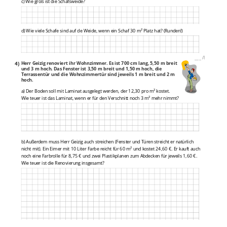
c) Wie groß ist die Schafsweide?
d) Wie viele Schafe sind auf de Weide, wenn ein Schaf 30 m² Platz hat? (Runden!)
___
/
8P
4)
Herr Geizig renoviert ihr Wohnzimmer. Es ist 700 cm lang, 5,50 m breit
und 3 m hoch. Das Fenster ist 3,50 m breit und 1,50 m hoch, die
Terrassentür und die Wohnzimmertür sind jeweils 1 m breit und 2 m
hoch.
a) Der Boden soll mit Laminat ausgelegt werden, der 12,30 pro m² kostet.
Wie teuer ist das Laminat, wenn er für den Verschnitt noch 3 m² mehr nimmt?
b) Außerdem muss Herr Geizig auch streichen (Fenster und Türen streicht er natürlich
nicht mit). Ein Eimer mit 10 Liter Farbe reicht für 60 m² und kostet 24,60 €. Er kauft auch
noch eine Farbrolle für 8,75 € und zwei Plastikplanen zum Abdecken für jeweils 1,60 €.
Wie teuer ist die Renovierung insgesamt?