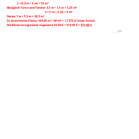
2 • (5,5 m • 3 m) = 33 m²
Abzüglich Türen und Fenster 3,5 m • 1,5 m = 5,25 m²
2 • (1 m • 2 m) = 4 m²
Decke: 7 m • 5,5 m = 38,5 m²
Zu streichende Fläche: 104,25 m² : 60 m² = 1,7375 (2 Eimer Farbe)
Die Renovierung kostet insgesamt 61,50 € + 510,45 € =
571,60 €
___
/
9P