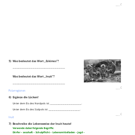
___
/
3P
5)
Was bedeutet das Wort „Eskimos“?
__________________________________________________
Was bedeutet das Wort „Inuit“?
__________________________________________________
___
/
2P
Polarregionen
6)
Ergänze die Lücken!
Unter dem Eis des Nordpols ist ______________________________.
Unter dem Eis des Südpols ist ______________________________.
___
/
2P
Inuit
7)
Beschreibe die Lebensweise der Inuit heute!
Verwende dabei folgende Begriffe:
Dörfer – sesshaft – Schulpflicht – Lebensmittelladen – Jagd –