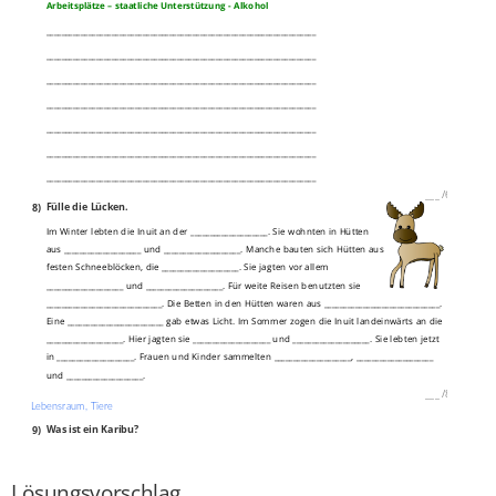
Arbeitsplätze – staatliche Unterstützung - Alkohol
______________________________________________________________________
______________________________________________________________________
______________________________________________________________________
______________________________________________________________________
______________________________________________________________________
______________________________________________________________________
______________________________________________________________________
___
/
6P
8)
Fülle die Lücken.
Im Winter lebten die Inuit an der ____________________. Sie wohnten in Hütten
aus ____________________ und ____________________. Manche bauten sich Hütten aus
festen Schneeblöcken, die ____________________. Sie jagten vor allem
____________________ und ____________________. Für weite Reisen benutzten sie
______________________________. Die Betten in den Hütten waren aus ______________________________.
Eine _________________________ gab etwas Licht. Im Sommer zogen die Inuit landeinwärts an die
____________________. Hier jagten sie ____________________ und ____________________. Sie lebten jetzt
in ____________________. Frauen und Kinder sammelten ____________________, ____________________
und ____________________.
___
/
8P
Lebensraum, Tiere
9)
Was ist ein Karibu?
______________________________________________________________________
___
/
1P
Lösungsvorschlag