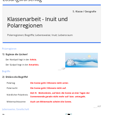
5. Klasse / Geografie
Klassenarbeit - Inuit und
Polarregionen
Polarregionen; Begriffe; Lebensweise; Inuit; Lebensraum
Polarregionen
1)
Ergänze die Lücken!
Der Nordpol liegt in der
Arktis
.
Der Südpol liegt in der
Antarktis
.
___
/
2P
Begriffe
2)
Erkläre die Begriffe!
Polartag
Die Sonne geht 3 Monate nicht unter.
Polarnacht
Die Sonne geht 3 Monate nicht auf.
66,5 N Breitenkreis, auf dem die Sonne an den Tagen der
Nördlicher Polarkreis
Sonnenwende gerade nicht mehr auf- bzw. untergeht.
Mitternachtssonne
Auch um Mitternacht scheint die Sonne.
___
/
4P
Lebensweise, Gesellschaft
3)