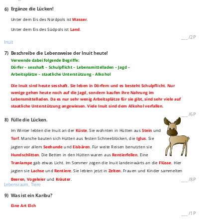
6)
Ergänze die Lücken!
Unter dem Eis des Nordpols ist
Wasser
.
Unter dem Eis des Südpols ist
Land
.
___
/
2P
Inuit
7)
Beschreibe die Lebensweise der Inuit heute!
Verwende dabei folgende Begriffe:
Dörfer – sesshaft – Schulpflicht – Lebensmittelladen – Jagd –
Arbeitsplätze – staatliche Unterstützung - Alkohol
Die Inuit sind heute sesshaft. Sie leben in Dörfern und es besteht Schulpflicht. Nur
wenige gehen heute noch auf die Jagd, sondern kaufen ihre Nahrung im
Lebensmittelladen. Da es nur sehr wenig Arbeitsplätze für sie gibt, sind sehr viele auf
staatliche Unterstützung angewiesen. Viele Inuit sind dem Alkohol verfallen.
___
/
6P
8)
Fülle die Lücken.
Im Winter lebten die Inuit an der
Küste
. Sie wohnten in Hütten aus
Stein
und
Torf
. Manche bauten sich Hütten aus festen Schneeblöcken, die
Iglus
. Sie
jagten vor allem
Seehunde
und
Eisbären
. Für weite Reisen benutzten sie
Hundschlitten
. Die Betten in den Hütten waren aus
Rentierfellen
. Eine
Tranlampe
gab etwas Licht. Im Sommer zogen die Inuit landeinwärts an die
Flüsse
. Hier
jagten sie
Lachse
und
Rentiere
. Sie lebten jetzt in
Zelten
. Frauen und Kinder sammelten
Beeren
,
Vogeleier
und
Kräuter
.
___
/
8P
Lebensraum, Tiere
9)
Was ist ein Karibu?
Eine Art Elch
___
/
1P