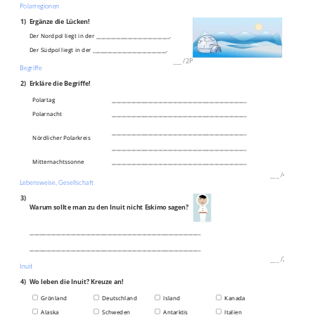
Polarregionen
1)
Ergänze die Lücken!
Der Nordpol liegt in der ______________________________.
Der Südpol liegt in der ______________________________.
___
/
2P
Begriffe
2)
Erkläre die Begriffe!
Polartag
_______________________________________________________
Polarnacht
_______________________________________________________
_______________________________________________________
Nördlicher Polarkreis
_______________________________________________________
Mitternachtssonne
_______________________________________________________
___
/
4P
Lebensweise, Gesellschaft
3)
Warum sollte man zu den Inuit nicht Eskimo sagen?
______________________________________________________________________
______________________________________________________________________
___
/
2P
Inuit
4)
Wo leben die Inuit? Kreuze an!
Grönland
Deutschland
Island
Kanada
Alaska
Schweden
Antarktis
Italien