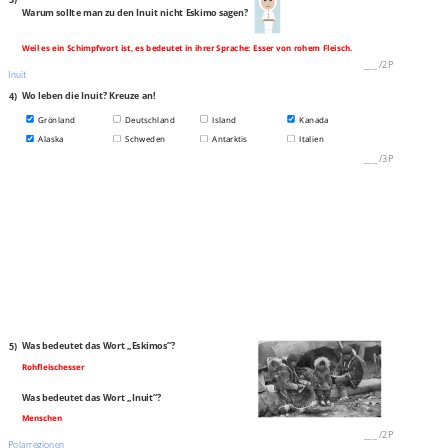
Warum sollte man zu den Inuit nicht Eskimo sagen?
Weil es ein Schimpfwort ist, es bedeutet in ihrer Sprache: Esser von rohem Fleisch.
___
/
2P
Inuit
4)
Wo leben die Inuit? Kreuze an!
Grönland
Deutschland
Island
Kanada
Alaska
Schweden
Antarktis
Italien
___
/
3P
5)
Was bedeutet das Wort „Eskimos“?
Rohfleischesser
Was bedeutet das Wort „Inuit“?
Menschen
___
/
2P
Polarregionen