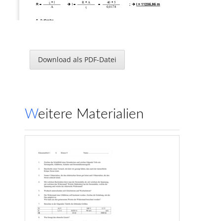
ς
 l 
R 
 A 
40 
 5 
R = 
Î
 l =   
=  
; 
Î
l = 11235,95 m
A 
ς
0,0178 
6. Aufgabe 
a) 
24/10/15 
24 
Ω
10/15 
Î
Î
 R
 = 23,077 
Ω
ges.
60/40
60/40 
Download als PDF-Datei
b) 
Î
 R
 = 14  
Ω
10/20 
60/12 
ges.
7. Aufgabe 
5/20 =4  
100 
Ω
46 
Ω
Î
 R
 = 150  
Ω
ges.
U 
150 V 
I
 =    
=  
Î
 I
 = 1 A
ges
ges.
R 
150 
Ω
Weitere Materialien
U = R 
 I 
Î
U
 = R
 I = 100 
Ω
 1A  
Î
 U
 = 100 V
1
1
1.
Î
U
 = R
 I = 4 
Ω
 1A  
Î
 U
 = 4 V
2/3
2/3
2/3.
Î
U
 = R
 I = 46 
Ω
 1A   
Î
 U
 = 46 V
4
4
4.
U 
U
4 V 
2/3
I =  
Î
I
 =  
= 
Î
 I
 = 0,8 A
2
2.
R 
R
5 
Ω
2
U
4 V 
2/3
Î
I
 =  
= 
Î
 I
 = 0,2 A
R
3
2.
20 
Ω
3