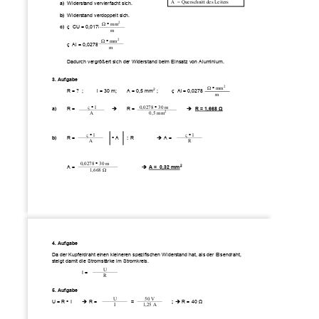
A  = Querschnitt des Leiters 
a) 
Widerstand vervierfacht sich.  
b) 
Widerstand verdoppelt sich. 
2
Ω
 mm
c) 
ς
  CU = 0,0178  
m 
2
Ω
 mm
ς
  Al = 0,0278  
m 
Dadurch vergrößert sich der Widerstand beim Einsatz von Aluminium. 
3. Aufgabe 
2
Ω
 mm
2
R = ?  ;  
l = 30 m; 
A = 0,5 mm
  ;   
ς
  Al = 0,0278  
m 
ς
 l 
0,0278 
 30 m 
a)
R = 
Î
R = 
Î
R = 1,668 
Ω
2
A 
 0,5 mm
ς
 l 
ς
 l 
b)
R = 
 A 
:
 R 
Î
 A = 
A 
R 
0,0278 
 30 m 
2
A =  
Î
A =  0,32 mm
1,668 
Ω
4. Aufgabe 
Da der Kupferdraht einen kleineren spezifischen Widerstand hat, als der Eisendraht, 
steigt damit die Stromstärke im Stromkreis.  
U 
I =  
R 
5. Aufgabe 
U 
50 V 
U = R 
 I  
Î
 R =
   =       
; 
Î
 R = 40 
Ω
I 
1,25 A 