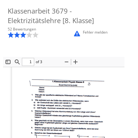
Klassenarbeit
3679
-
Elektrizitätslehre [8. Klasse]
52
Bewertung
en
Fehler melden
of 3
Toggle
Find
Zoom
Zoom
Sidebar
Out
In