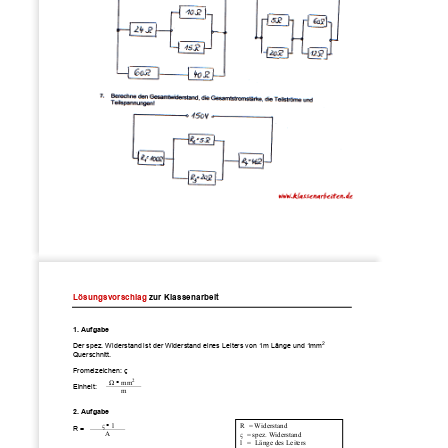
Lösungsvorschlag zur Klassenarbeit 
1. Aufgabe 
2 
Der spez. Widerstand ist der Widerstand eines Leiters von 1m Länge und 1mm
Querschnitt. 
Fromelzeichen: 
ς
2
Ω
 mm
Einheit:  
m 
2. Aufgabe 
ς
 l 
R  = Widerstand 
R = 
A 
ς
  = spez. Widerstand 
l   =  Länge des Leiters  