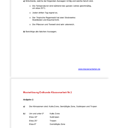
a)
 Entscheide, welche der folgenden Aussag
en richtig und welche falsch sind.  
o
Die Temperaturen sind während des
 ganzen Jahres gleichmäßig, 
um etwa 25°C. 
o
Jeden dritten Tag regnet es. 
o
Der Tropische Regenwald hat zwei Stockwerke: 
Waldboden und Baumschicht. 
o
Die Pflanzen und Tierwelt sind sehr artenreich. 
b)
 Berichtige alle falschen Aussagen. 
www.klassenarbeiten.de
Musterlösung Erdkunde Klassenarbeit Nr.1 
Aufgabe 1: 
a)
Die Klimazonen sind: Kalte Zone, 
Gemäßigte Zone, Subtropen und Tropen 
b)  
Um und unter 0°     
     Kalte Zone 
Etwa 18°           
           Subtropen 
Etwa 25°          
            Tropen 
Etwa 8°              
          Gemäßigte Zone 