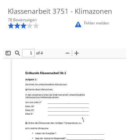
Klassenarbeit
3751
- Klimazonen
78
Bewertung
en
Fehler melden
of 4
Toggle
Find
Zoom
Zoom
Sidebar
Out
In
Erdkunde Klassenarbeit Nr.1 
 Aufgabe 1: 
Die Erde hat unterschiedliche Klimazonen. 
a)
 Nenne diese Klimazonen. 
In den einzelnen Zonen der Er
de herrschen unterschiedliche 
Jahresdurchschnittstemperaturen: 
Um und unter 0°     
     ________
_________________________ 
Etwa 18°             
 _________________
________________ 
Etwa 25°             
 _________________
________________ 
Etwa 8°              
 _________________
________________ 
b)
 Ordne die Klimazonen den ri
chtigen Temperaturen zu. 
c)
 In welche Klimazone  
Leben wir Europäer? 
   ______________________________ 
liegt der tropische Reg
enwald? ___________
___________________ 