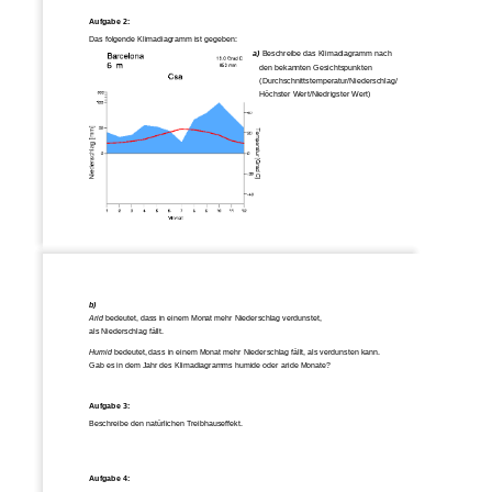
Aufgabe 2: 
Das folgende Klimadiagramm ist gegeben: 
a)
 Beschreibe das Klimadiagramm nach  
   den bekannten Gesichtspunkten  
   (Durchschnittstem
peratur/Niederschlag/ 
   Höchster Wert/
Niedrigster Wert)  
b)
Arid
 bedeutet, dass in einem Monat 
mehr Niederschlag verdunstet, 
als Niederschlag fällt. 
Humid
 bedeutet, dass in einem Monat mehr 
Niederschlag fällt, als verdunsten kann. 
Gab es in dem Jahr des Klimadi
agramms humide oder aride Monate? 
Aufgabe 3:
Beschreibe den natürlichen Treibhauseffekt. 
Aufgabe 4: