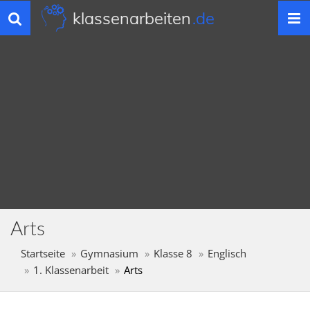
klassenarbeiten
.de
Toggle
navigation
Arts
Startseite
Gymnasium
Klasse 8
Englisch
1. Klassenarbeit
Arts