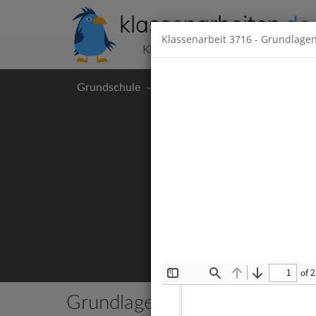
klassenarbeiten
.de
Klassenarbeit
3716
- Grundlage
Klassenarbeiten kostenlos
Grundschule
Hauptschule
Realschul
of 2
Toggle
Find
Previous
Next
Sidebar
Grundlagen der Chemie
2 Kla