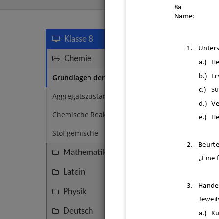
8a
Name: 
Grundlag
Klasse 8
1.
Unters
Chemie
8
a.)
He
b.)
Er
Grundlagen der Chemie
2
c.)
Su
Aggregatszustände
1
d.)
Ve
Chemische Reaktionen
1
e.)
He
Stoffgemische
1
2.
Beurte
Mathematik
80
„Eine 
Latein
15
3.
Handel
Physik
14
Jeweil
Aggre
Deutsch
10
a.)
Ku
und T