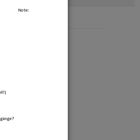
Note:
l!)
rgänge?