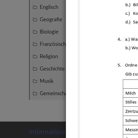
Reakt
b.)
Bi
Englisch
7
c.)
Ko
Geografie
6
d.)
Sa
Biologie
6
4.
a.) Wa
Französisch
6
b.) Wo
Religion
5
5.
Ordne 
Geschichte
4
Gib zu
Musik
2
Milch
Gemeinschaftskunde
2
Stille
Zimtzu
Schwe
Messi
Informationen