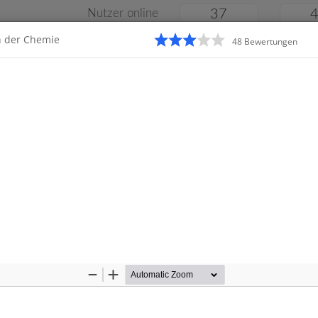
Nutzer online
37
n der Chemie
48
Bewertung
en
Klassenarbeiten
Online
e
Gymnasium
Gesamtschule
Material
Zoom
Zoom
Out
In
Startseite
Gymnasium
ssenarbeiten