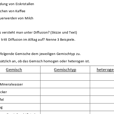
ionen
Vorgänge
ldung von Eiskristallen
chen von Kaffee
uerwerden von Milch
s v
ersteht man unter Diffusion? (Skizze und Text)
 tritt Diffusion im Alltag auf? Nenne 3 Beispiele.
folgende Gemische dem jeweiligen Gemischtyp zu. 
sätzlich an, ob das Gemisch homogen oder heterogen ist.
Gemisch
Gemischtyp
heterog
s Mineralwasser
cker
fel
ng
Neuigkeiten