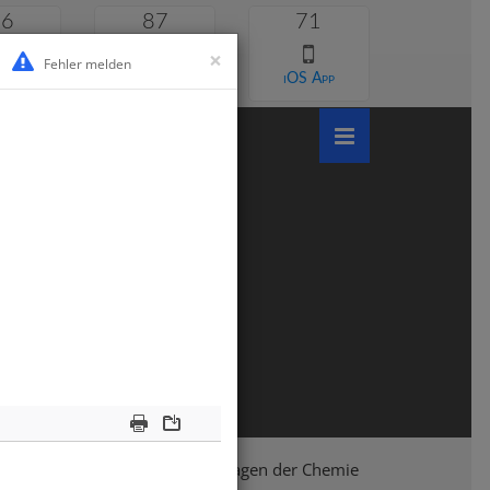
46
87
71
×
Fehler melden
 lernen
Android App
iOS App
Print
Download
Klasse 8
Chemie
Grundlagen der Chemie