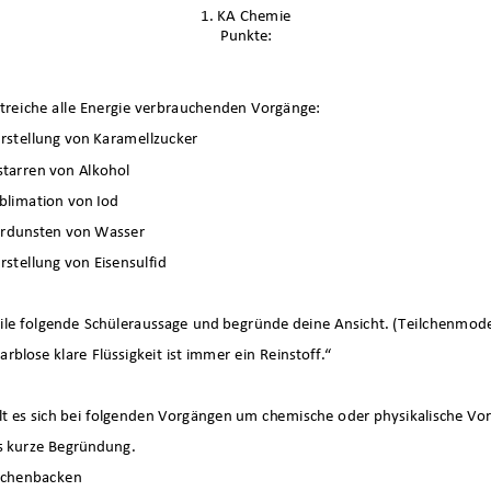
1. KA Chemie
Punkte:
en der Chemie
treiche alle Energie verbrauchenden Vorgänge:
Klassenarbeit 3710
Klassenarbeit 3716
rstellung von Karamellzucker
starren von Alkohol
blimation von Iod
rdunsten von Wasser
rstellung von Eisensulfid
ile folgende Schüleraussage
und begründe deine Ansicht. (Teilchenmodel
farblose klare Flüssigkeit ist immer ein Reinstoff.“
t es sich bei folgenden Vorgängen um chemische oder physikalische Vo
s kurze Begründung.
gatszustände
,
Stoffgemische
Stoffgemische
,
Diffusion
,
chenbacken
rennverfahren
,
Einfache
Chemische und physikalische