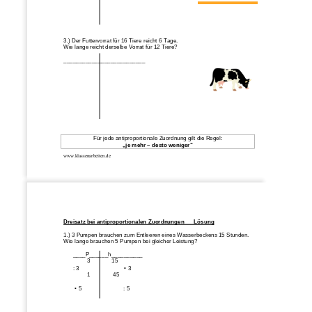
3.) Der Futtervorrat für 16 Tiere reicht 6 Tage. 
Wie lange reicht derselbe Vorrat für 12 Tiere? 
__________________________ 
Für jede antiproportionale Zuordnung gilt die Regel: 
„je mehr – desto weniger“ 
www.klassenarbeiten.de
Dreisatz bei antiproportionalen Zuordnungen      Lösung
1.) 3 Pumpen brauchen zum Entleeren eines Wasserbeckens 15 Stunden. 
Wie lange brauchen 5 Pumpen bei gleicher Leistung? 
      ____P______h__________ 
3 
15 
      : 3 
• 3
1  
 45 
• 5
       : 5