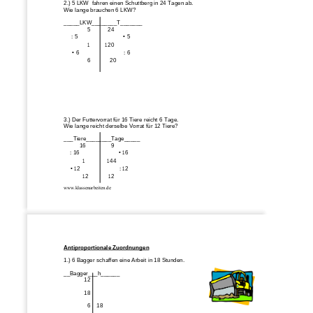
2.) 5 LKW  fahren einen Schuttberg in 24 Tagen ab. 
Wie lange brauchen 6 LKW? 
_____LKW________T_______ 
 5           24 
     : 5 
• 5
              1         120 
• 6
: 6 
 6           20
3.) Der Futtervorrat für 16 Tiere reicht 6 Tage. 
Wie lange reicht derselbe Vorrat für 12 Tiere? 
___Tiere________Tage_____ 
          16                9 
    : 16          
• 16
           1             144 
• 12
             : 12 
           12            12  
www.klassenarbeiten.de
Antiproportionale Zuordnungen
1.) 6 Bagger schaffen eine Arbeit in 18 Stunden. 
__Bagger___h______ 
             12 
             18 
6    18     