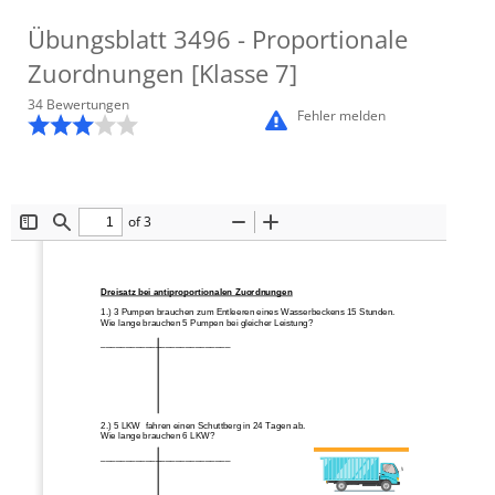
Übungsblatt
3496
- Proportionale
Zuordnungen [Klasse 7]
34
Bewertung
en
Fehler melden
of 3
Toggle
Find
Zoom
Zoom
Sidebar
Out
In
Dreisatz bei antiproportionalen Zuordnungen
1.) 3 Pumpen brauchen zum Entleeren eines Wasserbeckens 15 Stunden. 
Wie lange brauchen 5 Pumpen bei gleicher Leistung? 
__________________________ 
2.) 5 LKW  fahren einen Schuttberg in 24 Tagen ab. 
Wie lange brauchen 6 LKW? 
__________________________ 