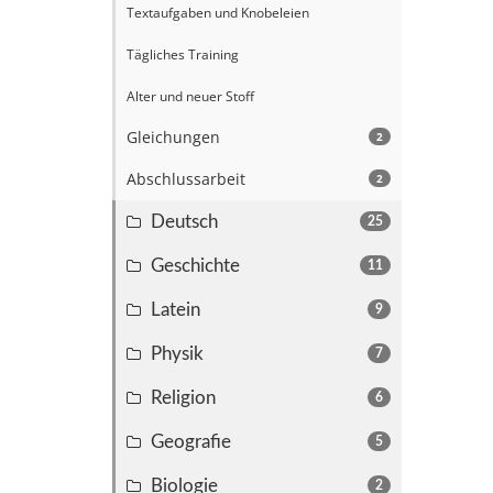
Textaufgaben und Knobeleien
Tägliches Training
Alter und neuer Stoff
Gleichungen
2
Abschlussarbeit
2
Deutsch
25
Geschichte
11
Latein
9
Physik
7
Religion
6
Geografie
5
Biologie
2