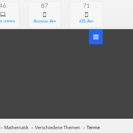
46
87
71
e lernen
Android App
iOS App
Mathematik
Verschiedene Themen
Terme