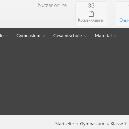
Nutzer online
33
Klassenarbeiten
Onlin
le
Gymnasium
Gesamtschule
Material
Startseite
Gymnasium
Klasse 7