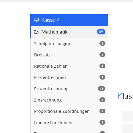
Klasse 7
Mathematik
59
Schuljahresbeginn
3
Dreisatz
4
Rationale Zahlen
4
Prozentrechnen
1
Prozentrechnung
11
Kl
Zinsrechnung
5
Proportionale Zuordnungen
7
Lineare Funktionen
1