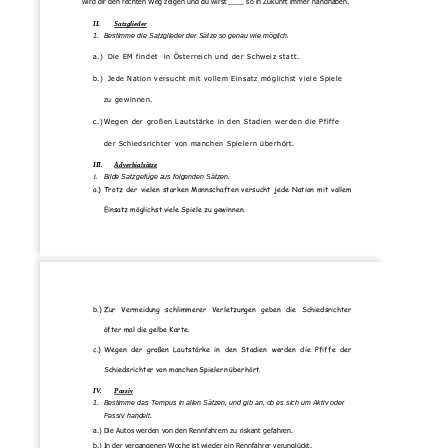
wird dir den rechten Weg zeigen und du wirst ____ so in Zukunft imme
r handhaben. 
II.
Satzglieder
1.
Bestimme die Satzglieder der Sätze so genau wie möglich. 
a. )
Die EM fin det   in Ö sterreich und  der  S chweiz s t at t.
b.)
Jede Na tion versuc ht mi t v ollem Eins a tz  mö glichst  viele  Spiele 
zu ge winnen.
c.)
Wegen der  gr oßen  Lauts tärke  in den   Sta dien
wer den die  Pfiffe 
der Schiedsri chter   von m anchen Spiel ern überhör t.  
III.
Adverbialsätze
1.
Bilde Satzgefüge aus folgenden Sätzen.
a.)
Trotz  der  vielen  starken  Mannschaften  versucht  jede  Nation  mit  vollem 
Einsatz möglichst viele Spiele zu gewinnen.
b.)
Zur 
Vermeidung 
sc
hlimmerer 
Verletzungen 
geben 
die 
Schiedsrichter 
öfter mal die gelbe Karte. 
c.)
Wegen  der  großen  Lautstärke  in  den  Stadien  werden  die  Pfiffe  der 
Schiedsrichter von manchen Spieler
n
überhört. 
IV.
Passiv
1.
Bestimme das Tempus in allen Sätzen, und gib an, ob es sich 
um Aktiv oder 
Passiv handelt.
a.)
Die Autos werden von den Rennfahrern zu riskant gefahren. 
b.)
In der vergangenen Woche
ist wieder ein Rennfahrer verunglückt.