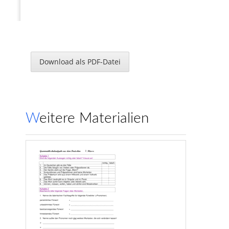
Download als PDF-Datei
Weitere Materialien
Kurztest 
–
Grammatik
Klasse 7a; Deutsch
Name:
Punkte:
Note:
I.
„das“ oder „da
ss“ / Relativsätze
1.
a.) Setze in den folgenden Lückentext „das“ oder „dass“ ein.