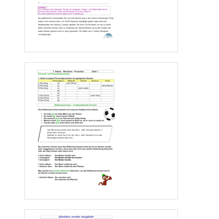
b.) Setze die fehlenden Kommas in den Text ein. 
Eine Ermutigung!
Das
kann ich einfach nicht verstehen
, dass
du damit so große Schwierigkeiten hast. 
Das
gibt  es  doch  gar  nicht
,  dass 
du  in  Mathe 
das
Ähnlichkeitsprinzip  auf  Anhieb 
verstehst
, dass
du in Englisch 
das 
Passiv vor
-
und rückwärts kannst
, dass
aber „
dass
“ 
bzw. „das“ in Deutschen nicht unterscheiden kannst. In Bio hast du mir 
das 
Aids
-
Virus  in  seiner  komplizierten  Wirkun
gsweise  auf 
das
Genauste  erklärt.  Und  das 
Referat
, das
du in Geschichte über 
das
Mittelalter gehalten hast
, das
war 
das
Beste 
in der ganzen Klasse. Also lass dir 
das
alles noch einmal durch den Kopf gehen
,
dann 
schaffst du 
das
auch! Du darfst jetzt den Kop
f nicht hängen lassen
, 
du musst dir 
das
einfach nochmals ansehen. Der Erfolg wird dir den rechten Weg zeigen und du wirst 
das
so in Zukunft immer handhaben. 
II.
Satzglieder
2.
Bestimme die Satzglieder der Sätze so genau wie möglich. 
a. )
Die EM 
|
finde t 
|
in  Öster
reich un d  der Schwei z 
|
s ta t t.
Subjekt  |  Prä dik at   | lok ales A dverbi al  | Pr ädik a t
b.)
Jede Na tion 
|
vers ucht
|
mi t v ollem E insat z 
|
m öglichs t 
viele Spiele 
|
zu  ge winnen.
Subjekt  |  Prä dik at   | mo d ales Adver bia l | Akkus ativ ob jekt  | 
Prä dika t
c.)
Wegen der  gr oßen  Lauts tä
rke
|
in  den  St adien 
|
wer den 
|
die  
Pfiffe der S chiedsri chter 
|
v on m anch en Spielern
|
über hört . 
Kausales A dverbi al  | l okales  Adverbi al  |  Prä dik at  | Su bje kt |  
Prä posi tion alo bjekt  |  Prä dik at
III.
Adverbialsätze
2.
Bilde Satzgefüge aus folgenden Sätzen.
a.)
Jede Nati
on versucht trotz der vielen starken Mannschaften, mit vollem 
Einsatz, möglichst viele Spiele zu gewinnen.