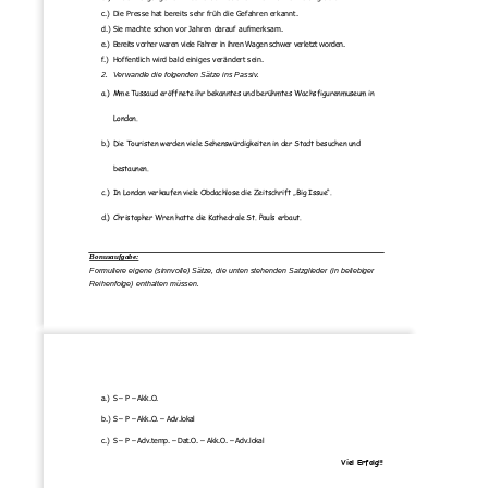
c.)
Die Presse hat bereits sehr früh die Gefahren erkannt.
d.)
Sie machte schon vor Jahren darauf aufmerksam.
e.)
Bereits vorher waren viele Fahrer in ihren Wagen schwer verletzt worden.
f.)
Hoffentlich wird bald einiges verändert sein.
2.
Verwandle die folgenden Sätze ins Passiv.
a.)
Mme Tussaud eröffnete ihr bekanntes und berühmtes Wachsfigurenmuseum in 
London.
b.)
Die Touristen 
werden viele Sehenswürdigkeiten in der Stadt besuchen und 
bestaunen.
c.)
In London verkaufen viele Obdachlose die Zeitschrift „Big Issue“.
d.)
Christopher Wren hatte die Kathedrale St. Pauls erbaut.
Bonusaufgabe:
Formuliere eigene (sinnvolle) Sätze, die unten ste
henden Satzglieder (in beliebiger 
Reihenfolge) enthalten müssen.
a.)
S 
–
P 
–
Akk.O.
b.)
S 
–
P 
–
Akk.O. 
–
Adv.lokal
c.)
S 
–
P 
–
Adv.temp. 
–
Dat.O. 
–
Akk.O. 
–
Adv.lokal
Viel Erfolg!!!