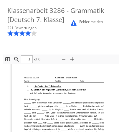
Klassenarbeit
3286
- Grammatik
[Deutsch 7. Klasse]
Fehler melden
221
Bewertung
en
of 6
Toggle
Find
Zoom
Zoom
Sidebar
Out
In
Kurztest 
–
Grammatik
Klasse 7a; Deutsch
Name:
Punkte:
Note:
I.
„das“ oder „dass“ / Relativsätze
1.
a.) Setze in den folgenden Lückentext „das“ oder „dass“ ein.
b.) Setze die fehlenden Kommas in den Text ein. 
Eine Ermutigung!
______ kann ich einfach n
icht verstehen _______ du damit so große Schwierigkeiten 
hast. _______ gibt es doch gar nicht _____ du in Mathe ____ Ähnlichkeitsprinzip auf 
Anhieb  verstehst  _____  du  in  Englisch  ____  Passiv  vor
-
und  rückwärts  kannst 
______ aber „_____“ bzw. „das“ in Deuts
chen  nicht  unterscheiden  kannst. 
In  Bio 
hast  du  mir  ______  Aids
-
Virus  in  seiner  komplizierten  Wirkungsweise  auf  _____ 
Genauste  erklär
t
.  Und  das  Referat  _____  du  in  Geschichte  über  _____  Mittelalter 
gehalten hast ____ war _____ Beste in der ganze Klasse. Al
so lass dir ______ alles 
noch einmal durch den Kopf gehen dann schaffst du ____ auch! Du darfst jetzt den 
Kopf nicht hängen lassen du musst dir ______ einfach nochmals ansehen. Der Erfolg 