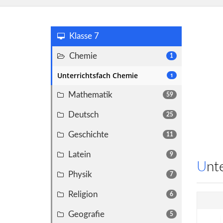
Klasse 7
Chemie
1
Unterrichtsfach Chemie
1
Mathematik
59
Deutsch
25
Geschichte
11
Latein
9
Un
Physik
7
Religion
6
Geografie
5