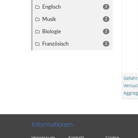
Englisch
2
Musik
2
Biologie
2
Französisch
2
Gefah
Versuc
Aggreg
Informationen
Impressum
Kontakt
Cookie-