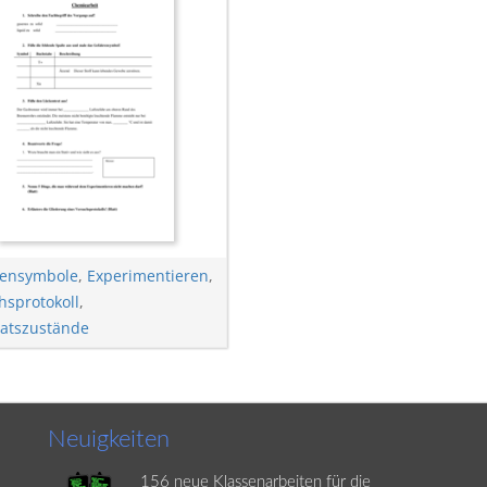
rensymbole
,
Experimentieren
,
hsprotokoll
,
atszustände
Neuigkeiten
156 neue Klassenarbeiten für die