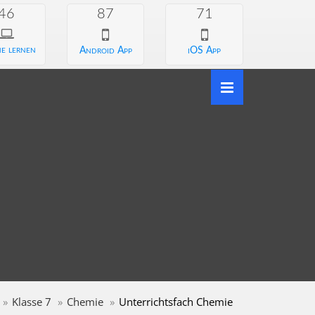
46
87
71
e lernen
Android App
iOS App
Klasse 7
Chemie
Unterrichtsfach Chemie