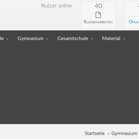
Nutzer online
40
Klassenarbeiten
Onlin
le
Gymnasium
Gesamtschule
Material
Startseite
Gymnasium