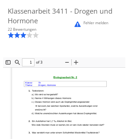
Klassenarbeit
3411
- Drogen und
Hormone
Fehler melden
22
Bewertung
en
of 3
Toggle
Find
Zoom
Zoom
Sidebar
Out
In
Biologiearbeit Nr. 2
Klasse: 
7b 
Thema:  
Drogen, Hormone 
1. 
Testosteron: 
a.) Wo wird es hergestellt? 
b.) Nenne 4 Wirkungen dieses Hormons 
c.)  Dieses Hormon wird auch als Dopingmittel angewendet 
Æ
 bei wem, bei welchen Sporta
rten, welche Auswirkungen sind 
erwünscht? 
d.) Welche unerwünschten Auswirku
ngen hat dieses Dopingmittel.  
2. 
Ein Autofahrer hat 1,7 
‰ Alkohol im Blut.  
Wie viele Stunden muss er warten, bis 
er sein Auto wieder benutzen darf? 
3. 
Was versteht man unter einem Schl
afmittel-Weckmittel-Teufelskreis? 