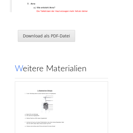
7. 
Akne 
a.) Wie entsteht Akne? 
Die Talkdrüsen der Haut erz
eugen mehr fett als bisher 
Æ
 Das Fett kann die Hautporen verstopfen 
Æ
 darin empfindliche Bakterien können Entzündungen hervorrufen 
Æ
 Akne.  
b.) Nenne 4 Gegenmaßnahmen 
Reinigungsmittel; Dampfbäder; 
Bäckerhefe; wenig Fett essen 
Download als PDF-Datei
8. 
Nikotin 
a.) Wie kommt es in den Magen? 
Nikotin ist wasserlöslich und löst sich so in Speichel.  
Schluckt man es, so ist es im Magen.  
b.) Was kann es dort bewirken? 
Magengeschwüre 
c.)  Neben Nicotin ist ein weiter
er Inhaltsstoff für Schwangere 
Weitere Materialien
gefährlich. Welcher? 
Kohlenstoffmonoxid 
d.) Welche Wirkung haben diese zw
ei Gifte auf den Embryo? 
Herzfehler, niederes Geburts
gewicht, Früh- und Totgeburten 
www.klassenarbeiten.de