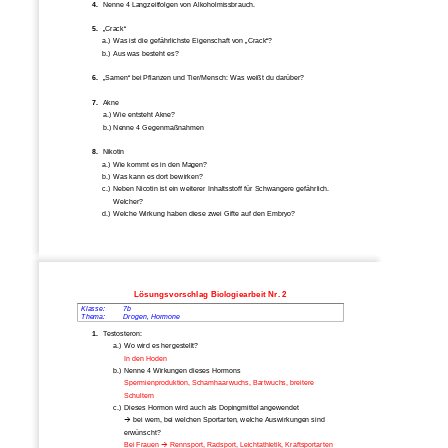
4. 
Nenne 4 Langzeitfolgen von Alkoholmissbrauch. 
5. 
„Crack“ 
a.) Was ist die gefährlichste Eigenschaft von „Crack“? 
b.) Aus was besteht es? 
6. 
„Samen“ bei Pflanzen und Tier/Mensch: Was weißt du darüber? 
7. 
Akne 
a.) Wie entsteht Akne? 
b.) Nenne 4 Gegenmaßnahmen 
8. 
Nikotin 
a.) Wie kommt es in den Magen? 
b.) Was kann es dort bewirken? 
c.)  Neben Nicotin ist ein weiterer I
nhaltsstoff für Schwangere gefährlich. 
Welcher? 
d.) Welche Wirkung haben diese 
zwei Gifte auf den Embryo? 
Lösungsvorschlag Biologiearbeit Nr. 2 
Klasse: 
7b 
Thema:  
Drogen, Hormone 
1. 
Testosteron: 
a.) Wo wird es hergestellt? 
In den Hoden 
b.) Nenne 4 Wirkungen dieses Hormons 
Spermienproduktion, Schamhaarwuchs, Bartwuchs, breitere 
Schultern 
c.)  Dieses Hormon wird auch als Dopingmittel angewendet 
Æ
 bei wem, bei welchen Sporta
rten, welche Auswirkungen sind 
erwünscht? 
Bei Frauen 
Æ
 Rennsport, Radsport, Leichtath
letik, Kraftsportarten 