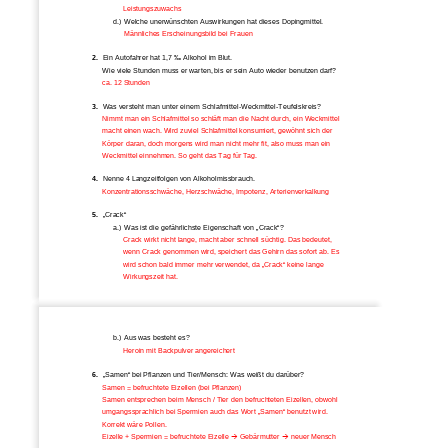
Leistungszuwachs 
d.) Welche unerwünschten Auswirku
ngen hat dieses Dopingmittel.  
Männliches Erscheinungsbild bei Frauen 
2. 
Ein Autofahrer hat 1,7 
‰ Alkohol im Blut.  
Wie viele Stunden muss er warten, bis er sein Auto wieder benutzen darf? 
ca. 12 Stunden 
3. 
Was versteht man unter einem Schl
afmittel-Weckmittel-Teufelskreis? 
Nimmt man ein Schlafmittel so schläft 
man die Nacht durch, ein Weckmittel 
macht einen wach. Wird zuviel Schlaf
mittel konsumiert, gewöhnt sich der 
Körper daran, doch morgens wird man ni
cht mehr fit, also muss man ein 
Weckmittel einnehmen. So geht das Tag für Tag. 
4. 
Nenne 4 Langzeitfolgen von Alkoholmissbrauch. 
Konzentrationsschwäche, Herzschwäc
he, Impotenz, Arterienverkalkung  
5. 
„Crack“ 
a.) Was ist die gefährlichste Eigenschaft von „Crack“? 
Crack wirkt nicht lange, macht aber schnell süchtig. Das bedeutet, 
wenn Crack genommen wird, speichert das Gehirn das sofort ab. Es 
wird schon bald immer mehr verwendet, da „Crack“ keine lange 
Wirkungszeit hat. 
b.) Aus was besteht es? 
Heroin mit Backpulver angereichert 
6. 
„Samen“ bei Pflanzen und Tier/Mensch: Was weißt du darüber? 
Samen = befruchtete Eizellen (bei Pflanzen) 
Samen entsprechen beim Mensch / Tier
 den befruchteten Eizellen, obwohl 
umgangssprachlich bei Spermien auch das Wort „Samen“ benutzt wird. 
Korrekt wäre Pollen.  
Eizelle + Spermien = befruchtete Eizelle 
Æ
 Gebärmutter 
Æ
 neuer Mensch 