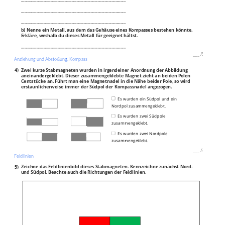
____________________________________________________________
____________________________________________________________
b) Nenne ein Metall, aus dem das Gehäuse eines Kompasses bestehen könnte.
Erkläre, weshalb du dieses Metall für geeignet hältst.
____________________________________________________________
___
/
5P
Anziehung und Abstoßung, Kompass
4)
Zwei kurze Stabmagneten wurden in irgendeiner Anordnung der Abbildung
aneinandergeklebt. Dieser zusammengeklebte Magnet zieht an beiden Polen
Centstücke an. Führt man eine Magnetnadel in die Nähe beider Pole, so wird
erstaunlicherweise immer der Südpol der Kompassnadel angezogen.
Es wurden ein Südpol und ein
Nordpol zusammengeklebt.
Es wurden zwei Südpole
zusammengeklebt.
Es wurden zwei Nordpole
zusammengeklebt.
___
/
3P
Feldlinien
5)
Zeichne das Feldlinienbild dieses Stabmagneten. Kennzeichne zunächst Nord-
und Südpol. Beachte auch die Richtungen der Feldlinien.