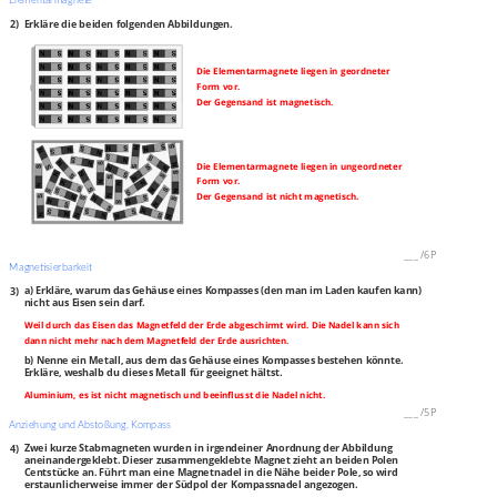
Elementarmagnete
2)
Erkläre die beiden folgenden Abbildungen.
Die Elementarmagnete liegen in geordneter
Form vor.
Der Gegensand ist magnetisch.
Die Elementarmagnete liegen in ungeordneter
Form vor.
Der Gegensand ist nicht magnetisch.
___
/
6P
Magnetisierbarkeit
3)
a) Erkläre, warum das Gehäuse eines Kompasses (den man im Laden kaufen kann)
nicht aus Eisen sein darf.
Weil durch das Eisen das Magnetfeld der Erde abgeschirmt wird. Die Nadel kann sich
dann nicht mehr nach dem Magnetfeld der Erde ausrichten.
b) Nenne ein Metall, aus dem das Gehäuse eines Kompasses bestehen könnte.
Erkläre, weshalb du dieses Metall für geeignet hältst.
Aluminium, es ist nicht magnetisch und beeinflusst die Nadel nicht.
___
/
5P
Anziehung und Abstoßung, Kompass
4)
Zwei kurze Stabmagneten wurden in irgendeiner Anordnung der Abbildung
aneinandergeklebt. Dieser zusammengeklebte Magnet zieht an beiden Polen
Centstücke an. Führt man eine Magnetnadel in die Nähe beider Pole, so wird
erstaunlicherweise immer der Südpol der Kompassnadel angezogen.