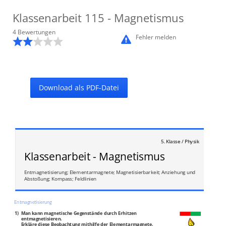
Klassenarbeit
115
- Magnetismus
4
Bewertung
en
Fehler melden
Download als PDF-Datei
5. Klasse / Physik
Klassenarbeit - Magnetismus
Entmagnetisierung; Elementarmagnete; Magnetisierbarkeit; Anziehung und
Abstoßung; Kompass; Feldlinien
Entmagnetisierung
1)
Man kann magnetische Gegenstände durch Erhitzen
entmagnetisieren.
Erkläre diese Beobachtung mithilfe der Elementarmagnete.