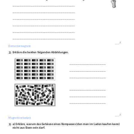
____________________________________________________________
____________________________________________________________
____________________________________________________________
____________________________________________________________
____________________________________________________________
____________________________________________________________
___
/
6P
Elementarmagnete
2)
Erkläre die beiden folgenden Abbildungen.
___________________________________
___________________________________
___________________________________
___________________________________
___________________________________
___________________________________
___
/
6P
Magnetisierbarkeit
3)
a) Erkläre, warum das Gehäuse eines Kompasses (den man im Laden kaufen kann)
nicht aus Eisen sein darf.
____________________________________________________________