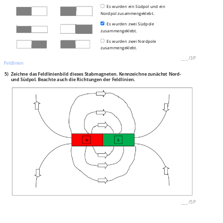
Es wurden ein Südpol und ein
Nordpol zusammengeklebt.
Es wurden zwei Südpole
zusammengeklebt.
Es wurden zwei Nordpole
zusammengeklebt.
___
/
3P
Feldlinien
5)
Zeichne das Feldlinienbild dieses Stabmagneten. Kennzeichne zunächst Nord-
und Südpol. Beachte auch die Richtungen der Feldlinien.
___
/
5P