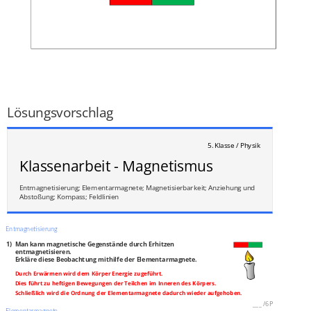
___
/
5P
Lösungsvorschlag
5. Klasse / Physik
Klassenarbeit - Magnetismus
Entmagnetisierung; Elementarmagnete; Magnetisierbarkeit; Anziehung und
Abstoßung; Kompass; Feldlinien
Entmagnetisierung
1)
Man kann magnetische Gegenstände durch Erhitzen
entmagnetisieren.
Erkläre diese Beobachtung mithilfe der Elementarmagnete.
Durch Erwärmen wird dem Körper Energie zugeführt.
Dies führt zu heftigen Bewegungen der Teilchen im Inneren des Körpers.
Schließlich wird die Ordnung der Elementarmagnete dadurch wieder aufgehoben.
___
/
6P