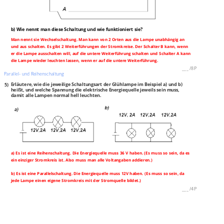
b) Wie nennt man diese Schaltung und wie funktioniert sie?
Man nennt sie Wechselschaltung. Man kann von 2 Orten aus die Lampe unabhängig an
und aus schalten. Es gibt 2 Weiterführungen der Stromkreise. Der Schalter B kann, wenn
er die Lampe ausschalten will, auf die untere Weiterführung schalten und Schalter A kann
die Lampe wieder leuchten lassen, wenn er auf die untere Weiterführung.
___
/
8P
Parallel- und Reihenschaltung
5)
Erläutere, wie die jeweilige Schaltungsart der Glühlampe im Beispiel a) und b)
heißt, und welche Spannung die elektrische Energiequelle jeweils sein muss,
damit alle Lampen normal hell leuchten.
a) Es ist eine Reihenschaltung. Die Energiequelle muss 36 V haben. (Es muss so sein, da es
ein einziger Stromkreis ist. Also muss man alle Voltangaben addieren.)
b) Es ist eine Parallelschaltung. Die Energiequelle muss 12V haben. (Es muss so sein, da
jede Lampe einen eigene Stromkreis mit der Stromquelle bildet.)
___
/
4P