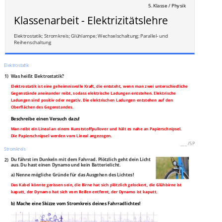
5. Klasse / Physik
Klassenarbeit - Elektrizitätslehre
Elektrostatik; Stromkreis; Glühlampe; Wechselschaltung; Parallel- und
Reihenschaltung
Elektrostatik
1)
Was heißt Elektrostatik?
Elektrostatik ist eine geheimnisvolle Kraft, die entsteht, wenn man zwei unterschiedliche
Gegenstände aneinander reibt, sodass elektrische Ladungen entstehen. Elektrische
Ladungen sind positiv oder negativ. Die elektrischen Ladungen entstehen auf den
Oberflächen des Gegenstandes.
Beschreibe einen Versuch dazu!
Man reibt ein Lineal an einem Kunststoffpullover und hält es nahe an Papierschnipsel.
Die Papierschnipsel werden vom Lineal angezogen.
___
/
5P
Stromkreis
2)
Du fährst im Dunkeln mit dem Fahrrad. Plötzlich geht dein Licht
aus. Du hast einen Dynamo und kein Batterielicht.
a) Nenne mögliche Gründe für das Ausgehen des Lichtes!
Das Kabel könnte gerissen sein, die Birne hat sich plötzlich gelockert, die Glühbirne ist
kaputt, der Dynamo hat sich vom Reifen entfernt, der Dynamo ist kaputt.
b) Mache eine Skizze vom Stromkreis deines Fahrradlichtes!