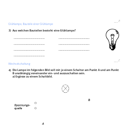
___
/
5P
Glühlampe, Bauteile einer Glühlampe
3)
Aus welchen Bauteilen besteht eine Glühlampe?
______________________________
______________________________
______________________________
______________________________
______________________________
______________________________
______________________________
___
/
7P
Wechselschaltung
4)
Die Lampe im folgenden Bild soll mit je einem Schalter am Punkt A und am Punkt
B unabhängig voneinander ein‐ und auszuschalten sein.
a) Ergänze zu einem Schaltbild.