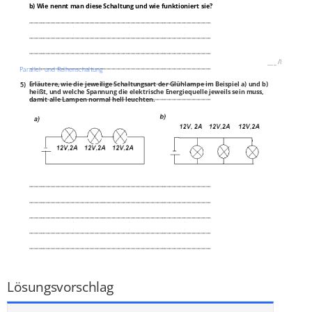
b) Wie nennt man diese Schaltung und wie funktioniert sie?
___________________________________________________________________________
___________________________________________________________________________
___________________________________________________________________________
___
/
8P
___________________________________________________________________________
Parallel- und Reihenschaltung
___________________________________________________________________________
5)
Erläutere, wie die jeweilige Schaltungsart der Glühlampe im Beispiel a) und b)
heißt, und welche Spannung die elektrische Energiequelle jeweils sein muss,
___________________________________________________________________________
damit alle Lampen normal hell leuchten.
___________________________________________________________________________
___________________________________________________________________________
___________________________________________________________________________
___________________________________________________________________________
___________________________________________________________________________
___________________________________________________________________________
___
/
4P
Lösungsvorschlag