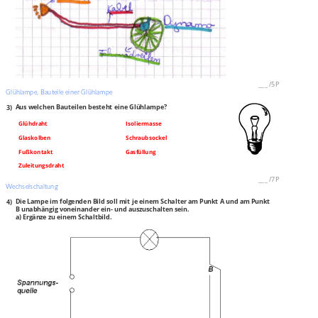
___
/
5P
Glühlampe, Bauteile einer Glühlampe
3)
Aus welchen Bauteilen besteht eine Glühlampe?
Glühdraht
Isoliermasse
Glaskolben
Schraubsockel
Fußkontakt
Gasfüllung
Zuleitungsdraht
___
/
7P
Wechselschaltung
4)
Die Lampe im folgenden Bild soll mit je einem Schalter am Punkt A und am Punkt
B unabhängig voneinander ein‐ und auszuschalten sein.
a) Ergänze zu einem Schaltbild.