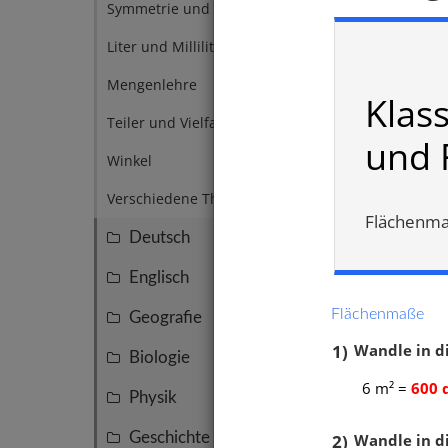
Symmetrie und Spiegelung
2
Liter und Milliliter
1
Mengenlehre
1
Klas
Teiler und Vielfache
6
und 
Winkel
5
Verschiedene Themen
Winke
7
Flächenma
Netz
,
Deutsch
95
Fläch
Sacha
Englisch
47
Volu
Flächenmaße
Geografie
Quadr
45
1)
Wandle in d
Biologie
39
6 m² =
600 
Physik
27
Geschichte
2)
Wandle in di
15