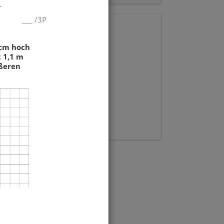
_
___
/
3P
 cm hoch
t 1,1 m
ößeren
___
/
5P