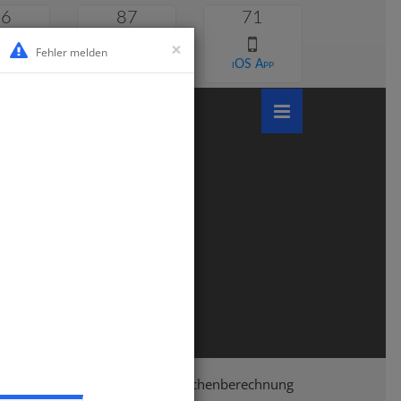
46
87
71
×
Fehler melden
 lernen
Android App
iOS App
k
Umfang- Volumen- und Flächenberechnung