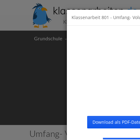
klassenarbeiten
.de
Klassenarbeit
801
- Umfang- Vo
Klassenarbeiten kostenlos
Grundschule
Hauptschule
Realschul
Download als PDF-Date
Umfang- Volumen- und Fläc