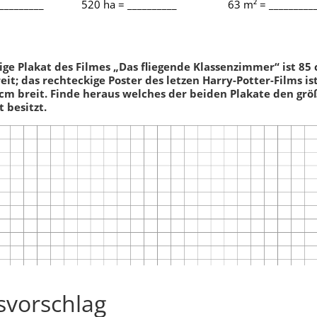
_________
520 ha = __________
63 m² = _________
arbeiten
Mathearbeiten
ige Plakat des Filmes „Das fliegende Klassenzimmer“ ist 85
it; das rechteckige Poster des letzen Harry-Potter-Films is
cm breit. Finde heraus welches der beiden Plakate den gr
 besitzt.
Klassenarbeit 861
Klassenarbeit 801
svorschlag