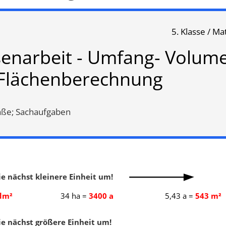
5. Klasse / M
senarbeit - Umfang- Volum
Flächenberechnung
l
,
Konstruieren
,
Schrägbild
,
Flächenmaße
,
Sachaufgaben
ße; Sachaufgaben
Flächenmaße
,
Umfang
,
eninhalt
,
Rechteck
,
ufgaben
,
menberechnung
,
Oberfläche
,
atzahlen
,
Körper
ie nächst kleinere Einheit um!
dm²
34 ha =
3400 a
5,43 a =
543 m²
e nächst größere Einheit um!