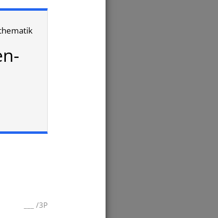
athematik
en-
___
/
3P