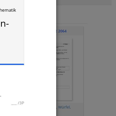
thematik
n-
Übungsblatt 2064
_
___
/
3P
Oberfläche
,
Volumen
,
Würfel
,
Formeln