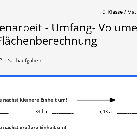
5. Klasse / Ma
 Volumen- und Flächenberechnung
senarbeit - Umfang- Volume
Flächenberechnung
Übungsblatt 2057
Übungsblatt 2203
ße; Sachaufgaben
ie nächst kleinere Einheit um!
____
34 ha = __________
5,43 a = _________
enberechnung
,
Volumenberechnung
,
e nächst größere Einheit um!
bensammlung aus
Aufgabensammlung aus