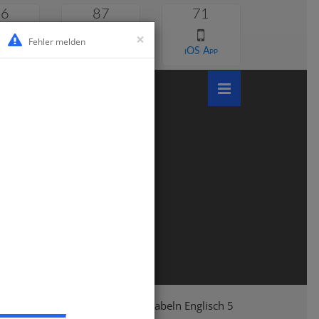
46
87
71
×
Fehler melden
 lernen
Android App
iOS App
um
Klasse 5
Englisch
Vokabeln Englisch 5