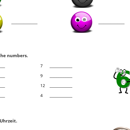
_______________
_______________
the numbers.
___
7
_____________
___
9
_____________
___
12
_____________
___
4
_____________
Klassenarbeit 4096
Klassenarbeit 614
Uhrzeit.