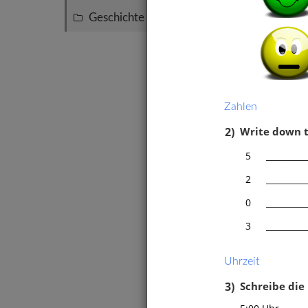
Geschichte
15
Zahlen
2)
Write down 
5
__________
2
__________
0
__________
3
__________
Uhrzeit
3)
Schreibe die 