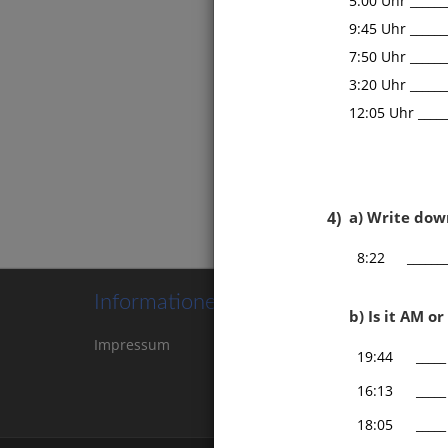
5:00 Uhr _______
9:45 Uhr _______
7:50 Uhr _______
3:20 Uhr _______
12:05 Uhr ______
Grund
4)
a) Write down
8:22
______
Informationen
b) Is it AM o
Impressum
Kontakt
Cookie-
19:44
_____
Einstellungen
16:13
_____
18:05
_____