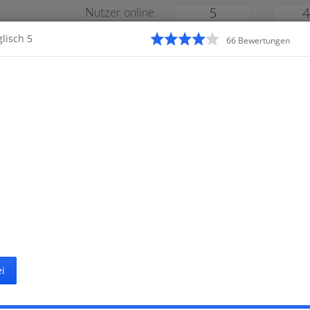
Nutzer online
5
lisch 5
66
Bewertung
en
Klassenarbeiten
Online
e
Gymnasium
Gesamtschule
Material
i
Startseite
Gymnasi
arbeiten