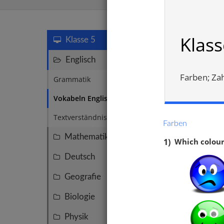
Vokabeln 
Klass
Klasse 5
Englisch
47
Farben; Zah
Grammatik
29
Vokabeln Englisch 5
12
Textverständnis Englisch 5
4
Farben
Mathematik
155
1)
Which colour 
Deutsch
95
Geografie
45
Biologie
39
Schul
Physik
27