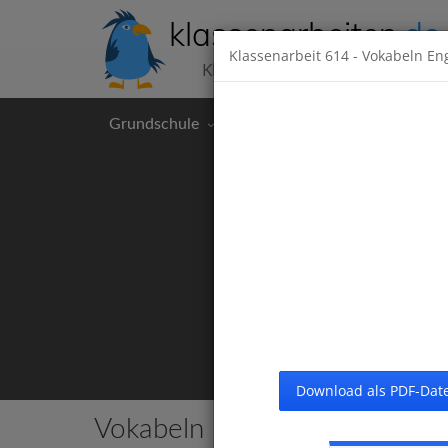
klassenarbeiten
.de
Klassenarbeit
614
- Vokabeln Eng
Klassenarbeiten kostenlos
Grundschule
Hauptschule
Realschul
Download als PDF-Date
Vokabeln Englisch 5
12 Klassen