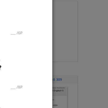
___
/
6P
Klassenarbeit 309
___
/
8P