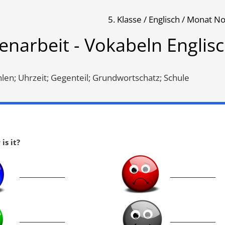
5. Klasse / Englisch / Monat 
Englisch 5
enarbeit - Vokabeln Englisc
Klassenarbeit 422
Klassenarbeit 561
len; Uhrzeit; Gegenteil; Grundwortschatz; Schule
is it?
_______________
_______________
e
Familie
,
zu Hause
,
_______________
_______________
Grundwortschatz
,
Tiere