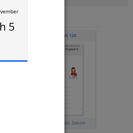
November
h 5
Klassenarbeit 120
Farben
,
Zahlen
,
Uhrzeit
,
Datum