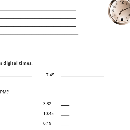
___________________________________________
___________________________________________
___________________________________________
___________________________________________
____________________________________________
wortschatz
Farben
,
Zahlen
,
Uhrzeit
,
Gegen
Grundwortschatz
,
Schule
 digital times.
___________________
7:45
_________________________
Neuigkeiten
r PM?
156 neue Klassenarbeiten für die
3:32
_____
Klassenstufen 2 bis 4.
10:45
_____
28. April 2025
0:19
_____