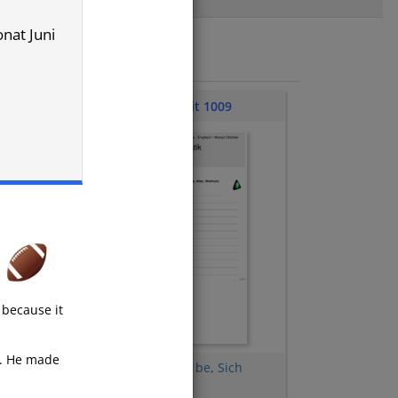
onat Juni
Klassenarbeit 1009
 because it
od. He made
Uhrzeit
,
Forms of (to) be
,
Sich
kennenlernen