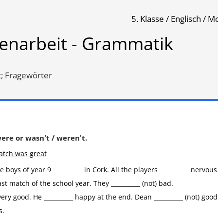
5. Klasse / Englisch / M
k
senarbeit - Grammatik
Klassenarbeit 493
Klassenarbeit 1189
t; Fragewörter
 were or wasn't / weren't.
atch was great
 boys of year 9 __________ in Cork. All the players __________ nervous
last match of the school year. They __________ (not) bad.
very good. He __________ happy at the end. Dean __________ (not) go
sivbegleiter
,
Simple Present
,
Simple Present
,
Present
s.
it
,
Verb (to) do
Progressive