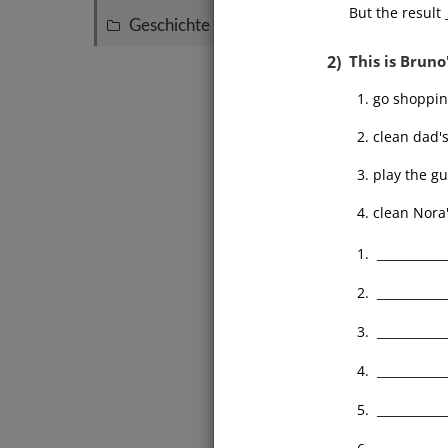
But the result 
Geschichte
15
2)
This is Bruno
1. go shoppi
2. clean dad
3. play the g
4. clean Nora
1. _____________
2. _____________
3. _____________
4. _____________
5. _____________