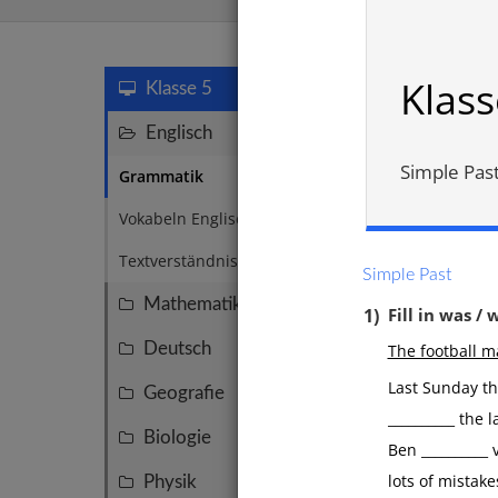
Grammati
Klas
Klasse 5
Englisch
47
Simple Pas
Grammatik
29
Vokabeln Englisch 5
12
Textverständnis Englisch 5
4
Simple Past
Mathematik
155
1)
Fill in was /
Deutsch
The football m
95
Last Sunday the
Geografie
45
__________ the 
Biologie
39
Ben __________ 
Posses
lots of mistake
Physik
27
Uhrze