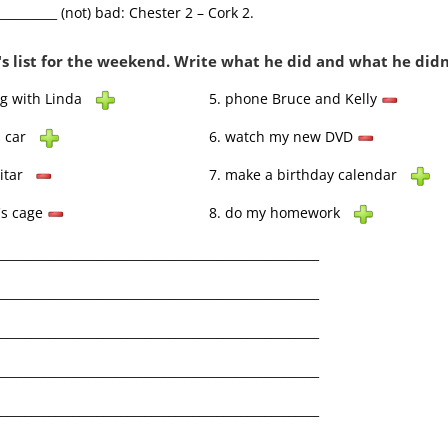
__________ (not) bad: Chester 2 – Cork 2.
Klassenarbeit 1543
's list for the weekend. Write what he did and what he didn
ng with Linda
5. phone Bruce and Kelly
's car
6. watch my new DVD
uitar
7. make a birthday calendar
's cage
8. do my homework
____________________________________________________
____________________________________________________
____________________________________________________
Forms of (to) be
,
Personalpronomen
,
Sich
____________________________________________________
kennenlernen
,
Kurzantworten
,
____________________________________________________
Datum
,
"a" oder "an"
,
Präpositionen