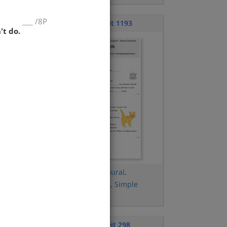
___
/
8P
Klassenarbeit 1193
't do.
Possessivbegleiter
,
Plural
,
Häufigkeitsadverbien
,
Simple
Present
,
(to) have got
Klassenarbeit 298