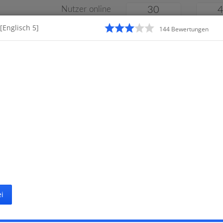
Nutzer online
30
[Englisch 5]
144
Bewertung
en
Klassenarbeiten
Online
e
Gymnasium
Gesamtschule
Material
i
Startseite
G