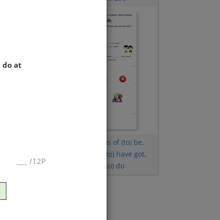
 do at
Simple Present
,
Forms of (to) be
,
Personalpronomen
,
(to) have got
,
___
/
12P
can und can´t
,
Verb (to) do