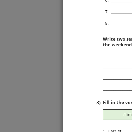
6. _____________
7. _____________
8. _____________
Write two se
the weekend
________________
________________
________________
________________
3)
Fill in the ve
clim
1. Harriet _____