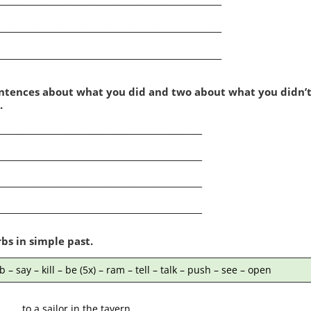
____________________________________________________
____________________________________________________
____________________________________________________
ntences about what you did and two about what you didn’t
.
_________________________________________________
_________________________________________________
_________________________________________________
_________________________________________________
rbs in simple past.
b – say – kill – be (5x) – ram – tell – talk – push – see – open
«
1
2
»
_____ to a sailor in the tavern.