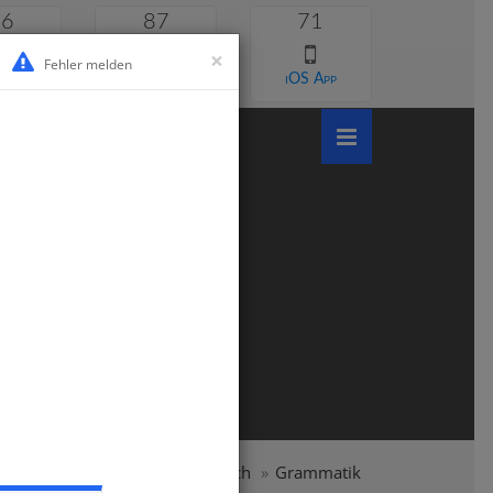
46
87
71
×
Fehler melden
 lernen
Android App
iOS App
ymnasium
Klasse 5
Englisch
Grammatik