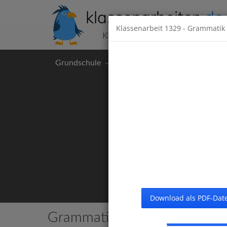
klassenarbeiten
.de
Klassenarbeit
1329
- Grammatik 
Klassenarbeiten kostenlos
Grundschule
Hauptschule
Realschul
Download als PDF-Date
Grammatik
29 Klassenarbeiten