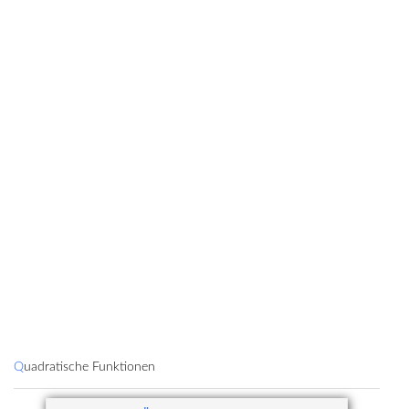
Quadratische Funktionen