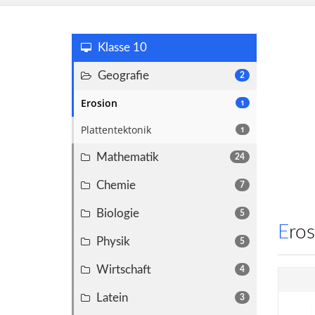
Klasse 10
Geografie
2
Erosion
1
Plattentektonik
1
Mathematik
24
Chemie
7
Biologie
5
Ero
Physik
5
Wirtschaft
4
Latein
3