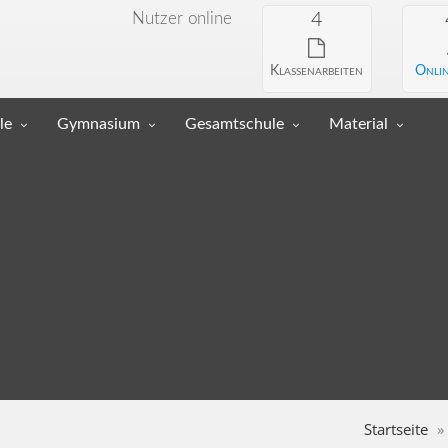
Nutzer online
4
Klassenarbeiten
Onlin
le
Gymnasium
Gesamtschule
Material
Startseite