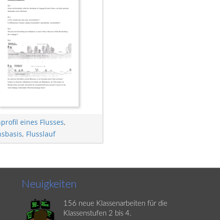
profil eines Flusses
,
nsbasis
,
Flusslauf
Neuigkeiten
156 neue Klassenarbeiten für die
Klassenstufen 2 bis 4.