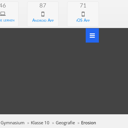
46
87
71
e lernen
Android App
iOS App
Gymnasium
Klasse 10
Geografie
Erosion