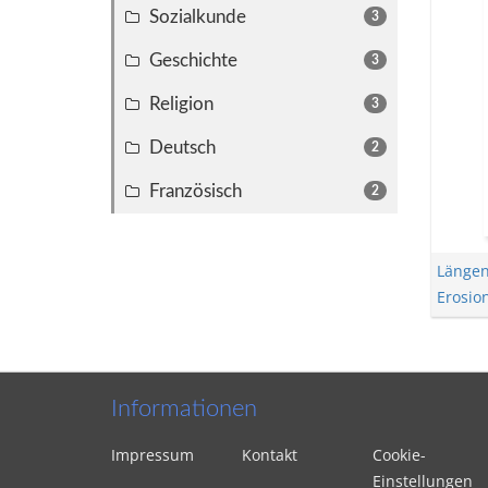
Sozialkunde
3
Geschichte
3
Religion
3
Deutsch
2
Französisch
2
Längen
Erosio
Informationen
Impressum
Kontakt
Cookie-
Einstellungen