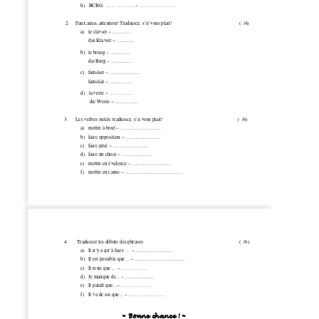
h)   BCBG   ................. ~ ...................... 
      2.     Faux amis, attention! Traduisez, s’il vous plait! 
 (  /4) 
a)
le clavier ~ ............... 
das Klavier ~ .............. 
b)
le bourg ~ ................ 
die Burg ~ ................. 
c)
familier ~ ........................ 
familiär ~ ................. 
                  d)   la veste ~ .............. 
                         die Weste ~ .................. 
     3.      Les verbes outils: traduisez, s’il vous plait!  
(  /6) 
a)
mettre à bout ~ ................................ 
b)
faire opposition ~ ........................... 
c)
faire pitié ~ ............................ 
d)
faire un choix ~ ........................ 
e)
mettre en évidence ~ ............................... 
f)
mettre en cause ~ ............................................. 
     4.       Traduisez les débuts des phrases.                                                                           (  /6) 
a)
Il n’y a qu’à faire ... ~ ............................. 
b)
Il est possible que ... ~ ....................................... 
c)
Il reste que... ~ ............... 
d)
Je manque de... ~ ....................... 
e)
Il paraît que...~ ................... 
f)
Il va de soi que... ~ ...................... 
~ Bonne chance~ Bonne chance~ Bonne chance~ Bonne chance   