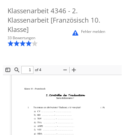
Klassenarbeit
4346
- 2.
Klassenarbeit [Französisch 10.
Klasse]
Fehler melden
33
Bewertung
en
of 4
Toggle
Find
Zoom
Zoom
Sidebar
Out
In
Klasse 10 ~ Französisch  
2222. Contrôle  de  Traduction  . Contrôle  de  Traduction  . Con
Sans dictionnaire ! 
      1.        Tu connais ces abréviations? Traduisez, s’il vous plait!  
(  /8)                      
a)
CV  ................. ~ ...................... 
b)
BD   ................. ~ ...................... 
c)
TGV   ................. ~ ...................... 
d)
TVA   ................. ~ ...................... 
e)
ANPE   ................. ~ ...................... 
f)
VTT   ................. ~ ...................... 
g)
SIDA   ................. ~ ...................... 