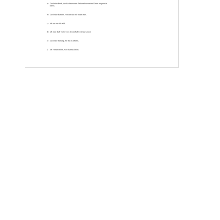
h)
Il est possible que ... ~ Es ist möglich, dass...../Möglicherweise.... 
i)
Il reste que... ~ Trotzdem 
j)
Je manque de... ~ Es fehlt mir an... 
k)
Il paraît que...~ Es scheint, dass... 
l)
Il va de soi que... ~ Selbstverständlich 
www.klassenarbeiten.de