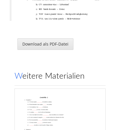
h)
CV  curriculum vitae  ~  Lebenslauf 
i)
BD   bande dessinée  ~  Comic 
j)
TGV   train à grande vitesse  ~  Hochgeschwindigkeitszug 
k)
TVA   taxe à la valeur ajoutée  ~  Mehrwertsteuer 
l)
ANPE   agence nationale pour l’emploi  ~  Arbeitsamt 
m)
VTT   vélo tout terrain  ~  Mountainbike 
n)
SIDA   syndrome d’immunodéficience acquise  ~ AIDS 
h)   BCBG   bon chic bon genre  ~  schick, gestylt 
Download als PDF-Datei
      2.     Faux amis, attention! Traduisez, s’il vous plait!                                                     (4/4) 
d)
le clavier ~ die Tastatur 
das Klavier ~ le piano 
e)
le bourg ~ ein kleines Dorf 
die Burg ~ le château fort 
f)
familier ~ vertraulich, vertraut 
familiär ~ familial 
                  d)   la veste ~ Sakko, Jacke 
Weitere Materialien
                         die Weste ~ le gilet 
     3.      Les verbes outils: traduisez, s’il vous plait !                                                           (6/6) 
g)
mettre à bout ~ etw. zum Äußersten treiben 
h)
faire opposition ~ Einspruch erheben 
i)
faire pitié ~ Mitleid erregen 
j)
faire un choix ~ eine Wahl treffen 
k)
mettre en évidence ~ etw. deutlich hervorheben, herausstellen 
l)
mettre en cause ~ etw./jmd. infrage stellen, beschuldigen 
     4.       Traduisez les débuts des phrases.                                                                           (6/6) 
g)
Il n’y a qu’à faire ... ~ Man braucht nur zu tun...... 