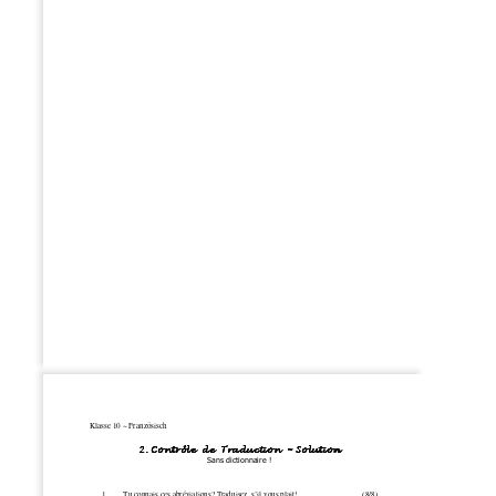
Klasse 10 ~ Französisch 
2. Contrôle  de  Traduction  ~ Solution2. Contrôle  de  Traduction  ~ 
Sans dictionnaire ! 
      1.        Tu connais ces abréviations? Traduisez, s’il vous plait!                                 (8/8)                       