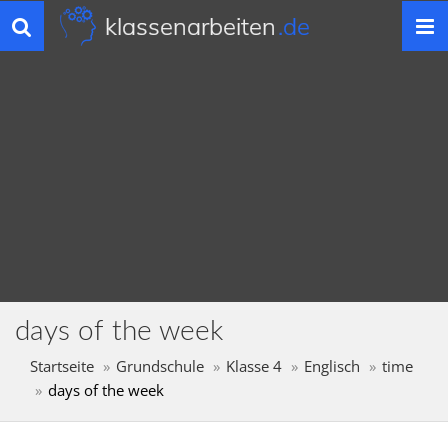
klassenarbeiten
.de
Toggle
navigation
days of the week
Startseite
Grundschule
Klasse 4
Englisch
time
days of the week