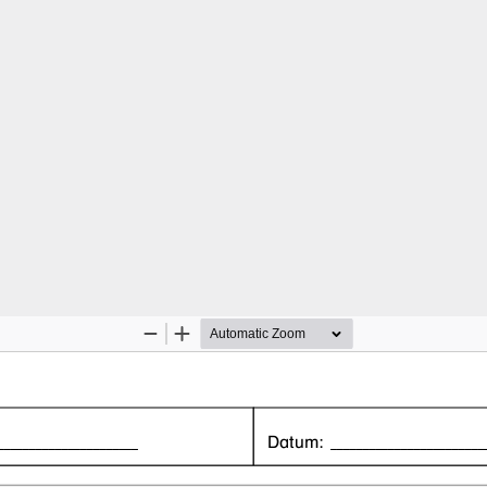
Zoom
Zoom
Out
In
______________________
Datum: 
________________________