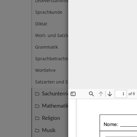
Leseverständnis
4
Sprachkunde
6
Diktat
14
Wort- und Satzlehre
14
Grammatik
8
Sprachbetrachtung
7
Wortlehre
11
Satzarten und Satzzeichen
4
Sachunterricht
of 9
145
Toggle
Find
Previous
Next
Sidebar
Mathematik
137
Religion
59
Name: 
_________
Musik
50