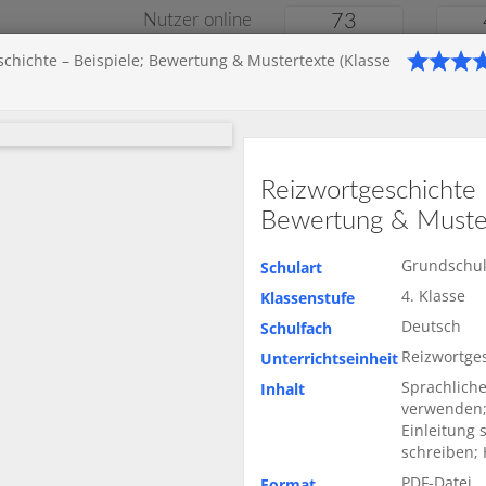
Nutzer online
73
schichte – Beispiele; Bewertung & Mustertexte (Klasse
Klassenarbeiten
Onlin
le
Gymnasium
Gesamtschule
Material
Reizwortgeschichte 
Bewertung & Muster
Grundschu
Schulart
4. Klasse
Klassenstufe
Deutsch
Schulfach
Reizwortge
Unterrichtseinheit
Sprachliche
Inhalt
verwenden;
Einleitung 
schreiben;
Startseite
Grunds
PDF-Datei
Format