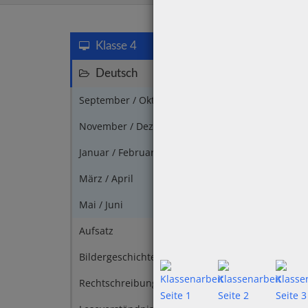
Klasse 4
Deutsch
117
September / Oktober
7
November / Dezember
9
Januar / Februar
3
März / April
3
Mai / Juni
1
Aufsatz
2
Bildergeschichte
4
Rechtschreibung
2