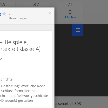
46
87
71
×
25
e lernen
Android App
iOS App
Bewertung
en
– Beispiele,
texte (Klasse 4)
le
schichte
 Gestaltung; Wörtliche Rede
 Schluss formulieren;
schreiben; Reizwortgeschichte
 Höhepunkt gestalten
chule
Klasse 4
Deutsch
Klassenarbeit 303