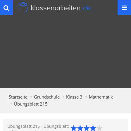
klassenarbeiten
.de
Toggle
navigation
Startseite
Grundschule
Klasse 3
Mathematik
Übungsblatt 215
Übungsblatt 215 - Übungsblatt: