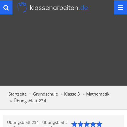
klassenarbeiten
.de
Toggle
navigation
Startseite
Grundschule
Klasse 3
Mathematik
Übungsblatt 234
Übungsblatt 234 - Übungsblatt: