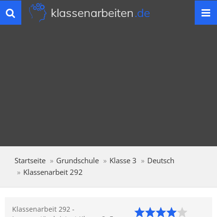
klassenarbeiten
.de
Toggle
navigation
Startseite
Grundschule
Klasse 3
Deutsch
Klassenarbeit 292
Klassenarbeit 292 -