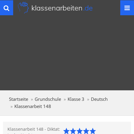
klassenarbeiten
.de
Toggle
navigation
Startseite
Grundschule
Klasse 3
Deutsch
Klassenarbeit 148
Klassenarbeit 148 - Diktat: