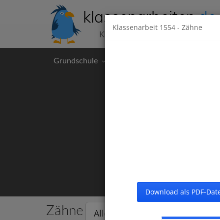
klassenarbeiten
.de
Klassenarbeit
1554
- Zähne
Klassenarbeiten kostenlos
Grundschule
Hauptschule
Realschul
Download als PDF-Date
Zähne
Alle Klassenarbeiten