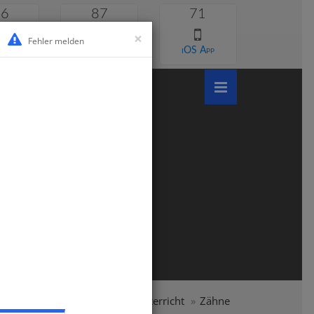
46
87
71
×
Fehler melden
 lernen
Android App
iOS App
ndschule
Klasse 2
Sachunterricht
Zähne