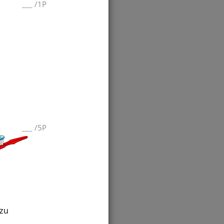
___
/
1P
___
/
5P
 zu