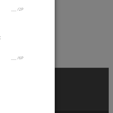
___
/
2P
t
___
/
6P