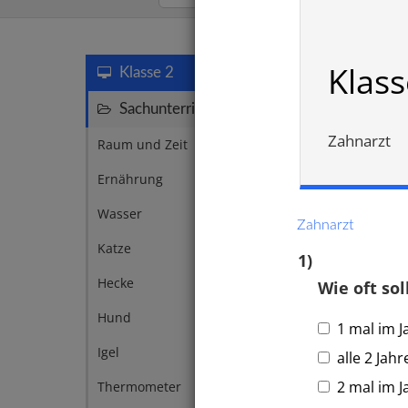
Zähne
Klass
Klasse 2
Sachunterricht
56
Zahnarzt
Raum und Zeit
10
Ernährung
6
Wasser
4
Zahnarzt
Katze
3
1)
Hecke
2
Wie oft s
Hund
2
1 mal im J
Igel
2
alle 2 Jahr
Zahna
2 mal im J
Thermometer
2