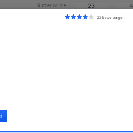
Nutzer online
23
23
Bewertung
en
Klassenarbeiten
Online
e
Gymnasium
Gesamtschule
Material
i
Startseite
Gru