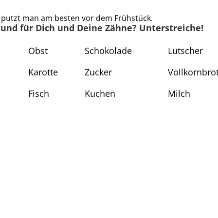
putzt man am besten vor dem Frühstück.
sund für Dich und Deine Zähne? Unterstreiche!
Obst
Schokolade
Lutscher
Karotte
Zucker
Vollkornbro
Fisch
Kuchen
Milch
Neuigkeiten
156 neue Klassenarbeiten für die
Klassenstufen 2 bis 4.
28. April 2025