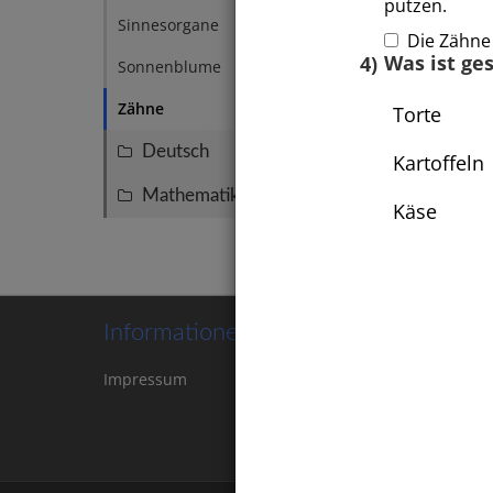
putzen.
Sinnesorgane
1
Die Zähne 
4)
Was ist ge
Sonnenblume
1
Zähne
1
Torte
Deutsch
108
Kartoffeln
Mathematik
70
Käse
Informationen
Impressum
Kontakt
Cookie-
Einstellungen