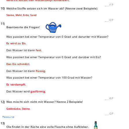
Wenn Eis auftaut oder Wasserdampf kondensiert.
___
/
1P
10)
Welche Stoffe setzen sich im Wasser ab? (Nenne zwei Beispiele)
Steine, Mehl, Erde, Sand
___
/
2P
11)
Beantworte die Fragen!
Was passiert bei einer Temperatur von 0 Grad und darunter mit Wasser?
Es wird zu Eis.
Das Wasser ist dann
fest
.
Was passiert bei einer Temperatur von 0 Grad und darüber mit Eis?
Das Eis schmilzt.
Das Wasser ist dann
flüssig
.
Was passiert bei einer Temperatur von 100 Grad mit Wasser?
Es verdampft.
Das Wasser wird
gasförmig
.
___
/
6P
12)
Was mischt sich nicht mit Wasser? Nenne 2 Beispiele!
Geldstücke, Steine.
___
/
2P
Ressource
13)
Ole findet in der Küche eine volle Flasche ohne Aufkleber.