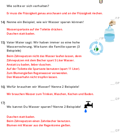
Wie sollte er sich verhalten?
Er muss die Flüssigkeit genau anschauen und an der Flüssigkeit riechen.
___
/
1P
14)
Nenne ein Beispiel, wie wir Wasser sparen können!
Wasserspartaste auf der Toilette drücken.
Duschen statt baden.
___
/
1P
15)
Vater Maier sagt: Wir haben immer so eine hohe
Wasserrechnung. Wie kann die Familie sparen (3
Beispiele)
Beim Zähneputzen nicht das Wasser laufen lassen, denn
Zähneputzen mit dem Becher spart 5 Liter Wasser.
Anstatt zu baden, lieber duschen.
Auf der Toilette die Spartaste benutzen (spart 11 Liter).
Zum Blumengießen Regenwasser verwenden.
Den Wasserhahn nicht tropfen lassen.
___
/
3P
16)
Wofür brauchen wir Wasser? Nenne 2 Beispiele!
Wir brauchen Wasser zum Trinken, Waschen, Kochen und Baden.
___
/
2P
17)
Wo kannst Du Wasser sparen? Nenne 2 Beispiele!
Duschen statt baden.
Beim Zähneputzen einen Zahnbecher benutzen.
Blumen mit Wasser aus der Regentonne gießen.
___
/
2P