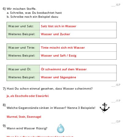
___
/
6P
6)
Wir mischen Stoffe.
a. Schreibe, was Du beobachtet hast
b. Schreibe noch ein Beispiel dazu
Wasser und Salz:
Salz löst sich in Wasser
Weiteres Beispiel:
Wasser und Zucker
Wasser und Tinte:
Tinte mischt sich mit Wasser
Weiteres Beispiel:
Wasser und Saft / Essig
Wasser und Öl:
Öl schwimmt auf dem Wasser
Weiteres Beispiel:
Wasser und Sägespäne
___
/
6P
7)
Hast Du schon einmal gesehen, dass Wasser schwimmt?
Ja, als Eisscholle oder Eiswürfel.
___
/
1P
8)
Welche Gegenstände sinken in Wasser? Nenne 3 Beispiele!
Murmel, Stein, Eisennagel
___
/
3P
9)
Wann wird Wasser flüssig?