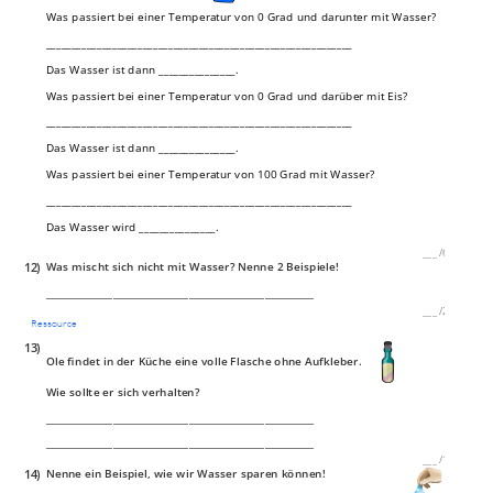
Was passiert bei einer Temperatur von 0 Grad und darunter mit Wasser?
____________________________________________________________
Das Wasser ist dann _______________.
Was passiert bei einer Temperatur von 0 Grad und darüber mit Eis?
____________________________________________________________
Das Wasser ist dann _______________.
Was passiert bei einer Temperatur von 100 Grad mit Wasser?
____________________________________________________________
Das Wasser wird _______________.
___
/
6P
12)
Was mischt sich nicht mit Wasser? Nenne 2 Beispiele!
____________________________________________________________
___
/
2P
Ressource
13)
Ole findet in der Küche eine volle Flasche ohne Aufkleber.
Wie sollte er sich verhalten?
____________________________________________________________
____________________________________________________________
___
/
1P
14)
Nenne ein Beispiel, wie wir Wasser sparen können!