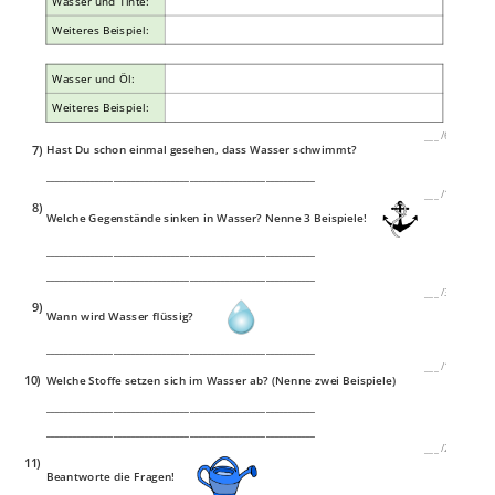
Wasser und Tinte:
Weiteres Beispiel:
Wasser und Öl:
Weiteres Beispiel:
___
/
6P
7)
Hast Du schon einmal gesehen, dass Wasser schwimmt?
____________________________________________________________
___
/
1P
8)
Welche Gegenstände sinken in Wasser? Nenne 3 Beispiele!
____________________________________________________________
____________________________________________________________
___
/
3P
9)
Wann wird Wasser flüssig?
____________________________________________________________
___
/
1P
10)
Welche Stoffe setzen sich im Wasser ab? (Nenne zwei Beispiele)
____________________________________________________________
____________________________________________________________
___
/
2P
11)
Beantworte die Fragen!