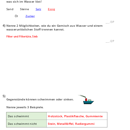
was sich im Wasser löst!
Sand Steine
Salz
Essig
Öl
Zucker
___
/
3P
4)
Nenne 2 Möglichkeiten, wie du ein Gemisch aus Wasser und einem
wasserunlöslichen Stoff trennen kannst.
Filter und Filtertüte, Sieb
___
/
2P
5)
Gegenstände können schwimmen oder sinken.
Nenne jeweils 3 Beispiele.
Das schwimmt
Holzstück, Plastikflasche, Gummiente
Das schwimmt nicht
Stein, Metalllöffel, Radiergummi