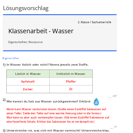
___
/
2P
Lösungsvorschlag
2. Klasse / Sachunterricht
Klassenarbeit - Wasser
Eigenschaften; Ressource
Eigenschaften
1)
In Wasser löslich oder nicht? Nenne jeweils zwei Stoffe.
Löslich in Wasser
Unlöslich in Wasser
Apfelsaft
Pfeffer
Zucker
Öl
___
/
4P
2)
Wie kannst du Salz aus Wasser zurückgewinnen? Erkläre!
Mann kann Wasser verdunsten lassen. (Gieße einen Esslöffel Salzwasser auf
einen Teller. Stelle den Teller auf eine warme Heizung oder in die Sonne.)
Man kann es aber auch verdampfen lassen. (Gib einen Esslöffel Salzwasser auf
eine feuerfeste Schale. Erhitze das Salzwasser bis es verdampft ist.)
___
/
P
3)
Unterstreiche rot, was sich mit Wasser vermischt! Unterstreiche blau,