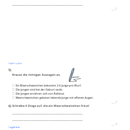
____________________________________________________________
___
/
1P
Nachwuchs
5)
Kreuze die richtigen Aussagen an.
Ein Meerschweinchen bekommt 2-6 Junge pro Wurf.
Die Jungen sind bei der Geburt nackt.
Die Jungen ernähren sich von Rohkost.
Meerschweinchen gebären lebende Junge mit offenen Augen.
___
/
1P
6)
Schreibe 4 Dinge auf, die ein Meerschweinchen frisst!
____________________________________________________________
____________________________________________________________
___
/
4P
Nagetiere