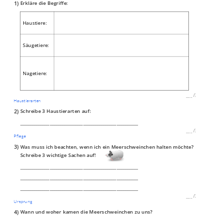
1)
Erkläre die Begriffe:
Haustiere:
Säugetiere:
Nagetiere:
___
/
3P
Haustierarten
2)
Schreibe 3 Haustierarten auf:
____________________________________________________________
___
/
3P
Pflege
3)
Was muss ich beachten, wenn ich ein Meerschweinchen halten möchte?
Schreibe 3 wichtige Sachen auf!
____________________________________________________________
____________________________________________________________
____________________________________________________________
___
/
3P
Ursprung
4)
Wann und woher kamen die Meerschweinchen zu uns?