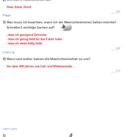
Hase, Katze, Hund
___
/
3P
Pflege
3)
Was muss ich beachten, wenn ich ein Meerschweinchen halten möchte?
Schreibe 3 wichtige Sachen auf!
- dass ich genügend Zeit habe
- dass ich genug Geld für das Futter habe
- dass ich einen Käfig habe
___
/
3P
Ursprung
4)
Wann und woher kamen die Meerschweinchen zu uns?
Vor über 400 Jahren, aus Süd- und Mittelamerika.
___
/
1P
Nachwuchs
5)