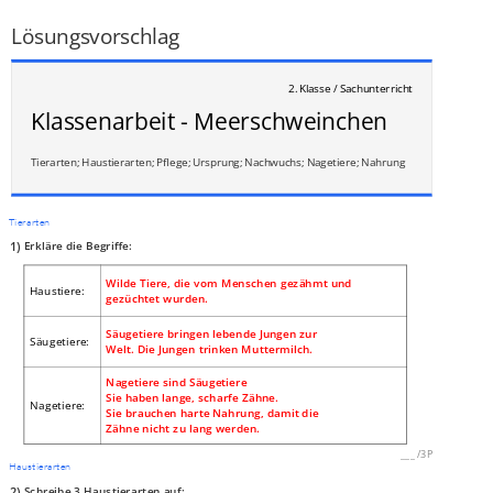
___
/
1P
Lösungsvorschlag
2. Klasse / Sachunterricht
Klassenarbeit - Meerschweinchen
Tierarten; Haustierarten; Pflege; Ursprung; Nachwuchs; Nagetiere; Nahrung
Tierarten
1)
Erkläre die Begriffe:
Wilde Tiere, die vom Menschen gezähmt und
Haustiere:
gezüchtet wurden.
Säugetiere bringen lebende Jungen zur
Säugetiere:
Welt. Die Jungen trinken Muttermilch.
Nagetiere sind Säugetiere
Sie haben lange, scharfe Zähne.
Nagetiere:
Sie brauchen harte Nahrung, damit die
Zähne nicht zu lang werden.
___
/
3P
Haustierarten
2)
Schreibe 3 Haustierarten auf: