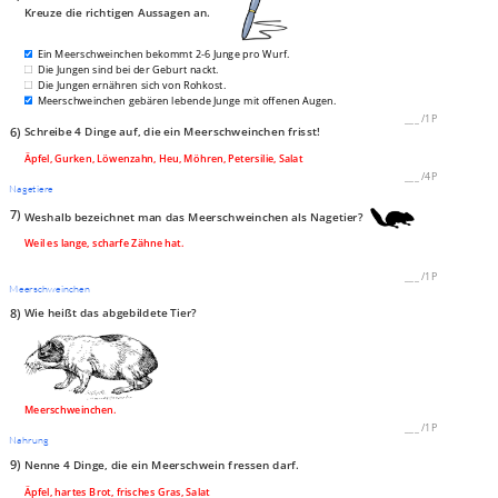
Kreuze die richtigen Aussagen an.
Ein Meerschweinchen bekommt 2-6 Junge pro Wurf.
Die Jungen sind bei der Geburt nackt.
Die Jungen ernähren sich von Rohkost.
Meerschweinchen gebären lebende Junge mit offenen Augen.
___
/
1P
6)
Schreibe 4 Dinge auf, die ein Meerschweinchen frisst!
Äpfel, Gurken, Löwenzahn, Heu, Möhren, Petersilie, Salat
___
/
4P
Nagetiere
7)
Weshalb bezeichnet man das Meerschweinchen als Nagetier?
Weil es lange, scharfe Zähne hat.
___
/
1P
Meerschweinchen
8)
Wie heißt das abgebildete Tier?
Meerschweinchen.
___
/
1P
Nahrung
9)
Nenne 4 Dinge, die ein Meerschwein fressen darf.
Äpfel, hartes Brot, frisches Gras, Salat