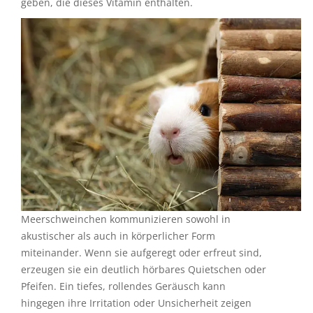
wichtig, ihnen Nahrung oder Ergänzungsmittel zu
geben, die dieses Vitamin enthalten.
Meerschweinchen kommunizieren sowohl in
akustischer als auch in körperlicher Form
miteinander. Wenn sie aufgeregt oder erfreut sind,
erzeugen sie ein deutlich hörbares Quietschen oder
Pfeifen. Ein tiefes, rollendes Geräusch kann