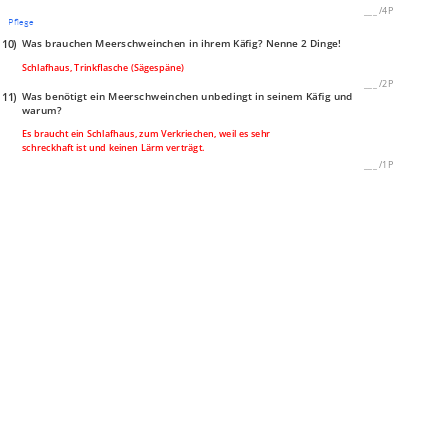
___
/
4P
Pflege
10)
Was brauchen Meerschweinchen in ihrem Käfig? Nenne 2 Dinge!
Schlafhaus, Trinkflasche (Sägespäne)
___
/
2P
11)
Was benötigt ein Meerschweinchen unbedingt in seinem Käfig und
warum?
Es braucht ein Schlafhaus, zum Verkriechen, weil es sehr
schreckhaft ist und keinen Lärm verträgt.
___
/
1P