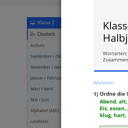
Deutscht
Klass
Klasse 2
Halb
Deutsch
147
Aufsatz
1
Wortarten; 
September / Oktober
5
Zusammenge
November / Dezember
6
Januar / Februar
4
Wortarten
März / April
3
1)
Ordne die W
Mai / Juni
2
Abend, alt,
Eis, essen,
Alphabet (ABC)
6
klug, hart,
Satzz
Lesetests
7
Klein