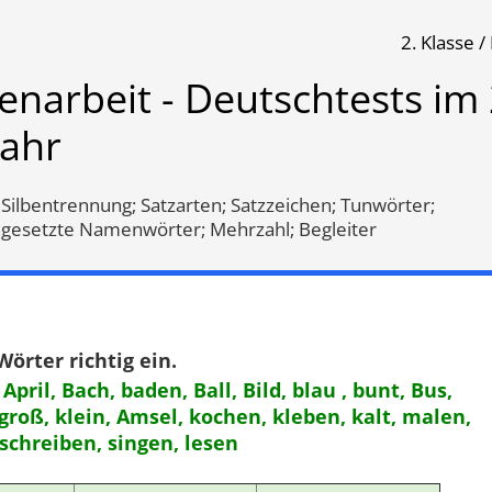
2. Klasse 
ests im 2. Halbjahr
enarbeit - Deutschtests im 
jahr
Klassenarbeit 1119
Klassenarbeit 4384
Silbentrennung; Satzarten; Satzzeichen; Tunwörter;
setzte Namenwörter; Mehrzahl; Begleiter
örter richtig ein.
 April, Bach, baden, Ball, Bild, blau , bunt, Bus,
 groß, klein, Amsel, kochen, kleben, kalt, malen,
 schreiben, singen, lesen
eichen
,
Wortschatz
,
Groß- und
Mehrzahl
,
Selbstlaute
,
Umlaut
schreibung
,
Wiewörter
,
Doppellaute
,
Lernwörter