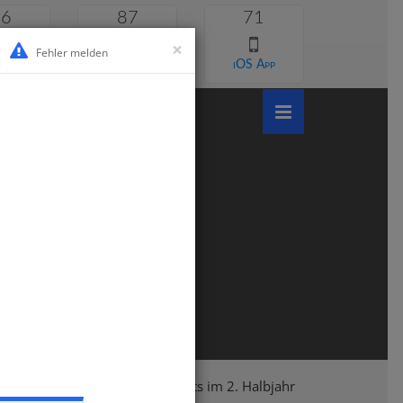
46
87
71
×
Fehler melden
 lernen
Android App
iOS App
asse 2
Deutsch
Deutschtests im 2. Halbjahr