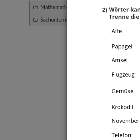
Mathematik
70
2)
Wörter kan
Trenne die
Sachunterricht
56
Affe
Papagei
Amsel
Flugzeug
Gemüse
Groß-
Sätze
Krokodil
oder 
November
Telefon