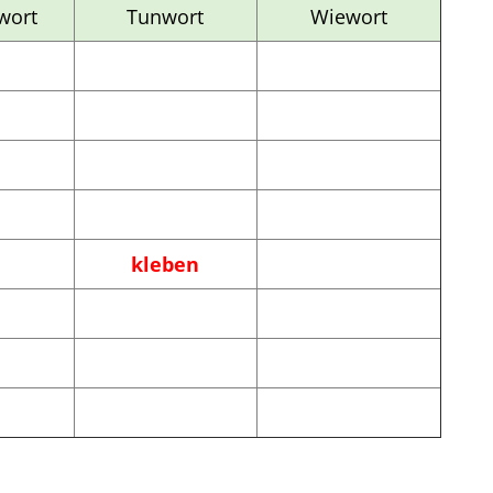
wort
Tunwort
Wiewort
schreibung
Klassenarbeit 4586
kleben
Wortarten
,
Tunwörter
,
Personalformen
,
Grundform