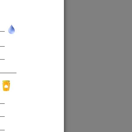
___
__
__
_______
_
__
__
__