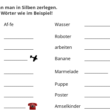
Klassenarbeit 1118
n man in Silben zerlegen.
 Wörter wie im Beispiel!
____________
Af-fe
Wasser
_______________
Roboter
_____________
_______________
arbeiten
_____________
____________
Banane
_____________
___________
_______________
Marmelade
 und Kleinschreibung
,
Diktat
,
 bilden
,
Wörter mit ck
,
g, k
_______________
Puppe
_____________
ck
_______________
Poster
_____________
___________
Amselkinder
_____________
«
1
2
»