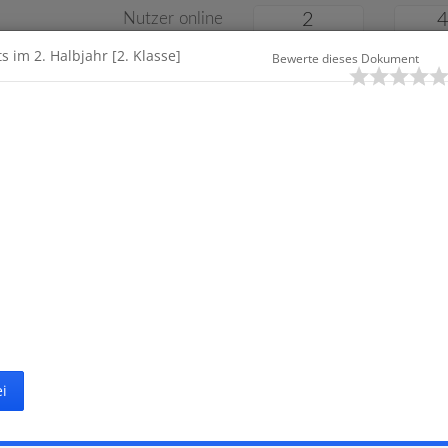
Nutzer online
2
s im 2. Halbjahr [2. Klasse]
Bewerte dieses Dokument
Klassenarbeiten
Online
e
Gymnasium
Gesamtschule
Material
i
Startseite
Grundschule
Kl
29 Klassenarbeiten