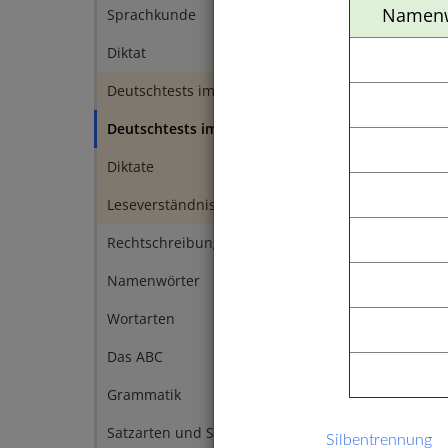
Namen
Recht
Sprachkunde
4
Diktat
1
Deutschtests im 1. Halbjahr
14
Deutschtests im 2. Halbjahr
29
Diktate
20
Leseverständnis
10
Rechtschreibung
7
Namenwörter
6
Wortarten
5
Das ABC
4
Grammatik
1
Satzarten und Satzzeichen
4
Silbentrennung