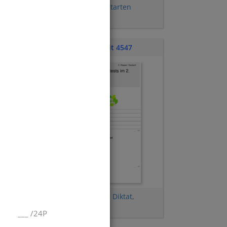
Personalformen
,
Wortarten
bestimmen
Klassenarbeit 4547
Tunwörter
,
Begleiter
,
Diktat
,
Rechtschreibung
___
/
24P