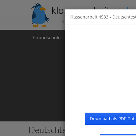
klassenarbeiten
.de
Klassenarbeit
4583
- Deutschtest
Klassenarbeiten kostenlos
Grundschule
Hauptschule
Realschul
Download als PDF-Date
Deutschtests im 2. Halbjahr