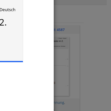
/ Deutsch
2.
Klassenarbeit 4587
e
,
Tunwörter
,
Silbentrennung
,
Selbstlaute
,
Umlaute
,