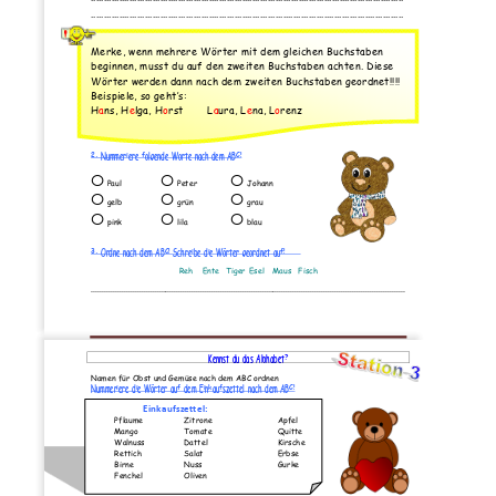
..........................................................................................................................
Merke, wenn mehrere Wörter mit dem gleichen Buchstaben 
beginnen, musst du auf den z
weiten Buchstaben achten. Diese 
Wörter werden dann nach dem zweiten Buchstaben geordnet!!!!
Beispiele, so geht’s:
H
a
ns, H
e
lga, H
o
rst
L
a
ura, L
e
na, L
o
renz
2. 
Nummeriere folgende Worte nach dem ABC!
O
O
O
Paul 
Peter
Johann
O
O
O
g
elb 
g
rün
g
rau
O
O
O
pink 
lila
blau
3. 
Ordne nach dem ABC! Schreibe die Wörter geordnet auf!
Reh
Ente
Tiger
Esel
Maus
Fisch
.............................................................................................................................
..................
Seite 
2
www.Klassenarbeiten.de
Kennst du das Alphabet?
Name
n für Obst und Gemüse nach dem ABC ordnen
Nummeriere die Wörter auf dem Einkaufszettel nach dem ABC!
Einkaufszettel:
Pflaume
Zitrone
Apfel
Mango
Tomate
Quitte
Walnuss
Dattel
Kirsche
Rettich
Salat
Erbse
Birne
Nuss
Gurke
Fenchel
Oliven