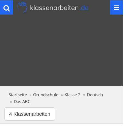
klassenarbeiten
.de
Toggle
navigation
Startseite
Grundschule
Klasse 2
Deutsch
Das ABC
4 Klassenarbeiten