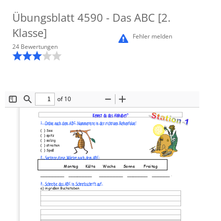
Übungsblatt
4590
- Das ABC [2.
Klasse]
Fehler melden
24
Bewertung
en
of 10
Toggle
Find
Zoom
Zoom
Sidebar
Out
In
Kennst du das Alphabet?
1. 
Ordne nach dem ABC. Nummeriere in der richtigen Reihenfolge!
(  ) See
(  ) spitz
(  ) salzig
(  ) streiten
(  ) Spaß
2. Sortiere diese Wörter nach dem ABC:
Montag      Kälte      Woche      Sonne       Freitag
________   ________     ________   _______   ______ 
.
3. Schreibe das ABC in Schreibschrift auf.
a) in großen Buchstaben