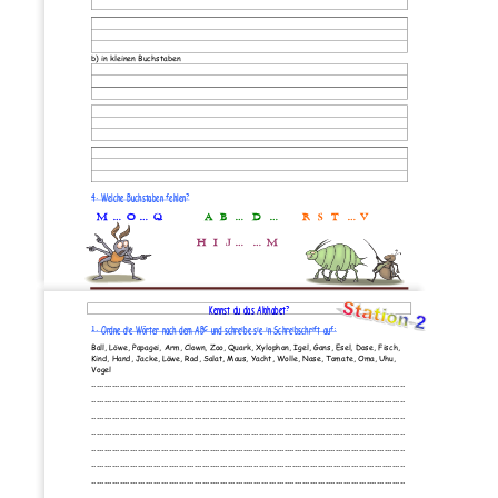
b) in kleinen Buchstaben
4. 
Welche Buchstaben fehlen?
M ... O ... 
Q
A  B  ...  D  ...
R  S  T  ... V
H  I  J ...  ... M
Seite 
1
www.Klassenarbeiten.de
Kennst du das Alphabet?
1. 
Ordne die Wörter nach dem ABC und schreibe sie in Schreibschrift 
auf
:
Ball, Löwe, Papagei, Arm, Clown, Zoo, Quark, Xylophon, Igel, Gans, Esel, Dose, 
Fisch, 
Kind, Hand, Jacke, Löwe, Rad, Salat, Maus, Yacht, Wolle, Nase, Tomate, Oma, Uhu, 
Vogel
..........................................................................................................................
........................................
..................................................................................
..........................................................................................................................
....................................................
......................................................................
..........................................................................................................................
................................................................
..........................................................
..........................................................................................................................
............................................................................
..............................................