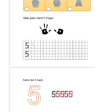
Male 
jeder Hand 5 Finger
.
5
5
Fahre die 
5
nach.
5
5
5
5
5