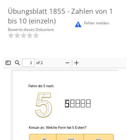
Übungsblatt
1855
- Zahlen von 1
bis 10 (einzeln)
Fehler melden
Bewerte dieses Dokument
of 2
Toggle
Find
Zoom
Zoom
Sidebar
Out
In
Fahre die 
5
nach.
2
5
1
Kreuze an. 
Welche Form hat 5 Ecken
?