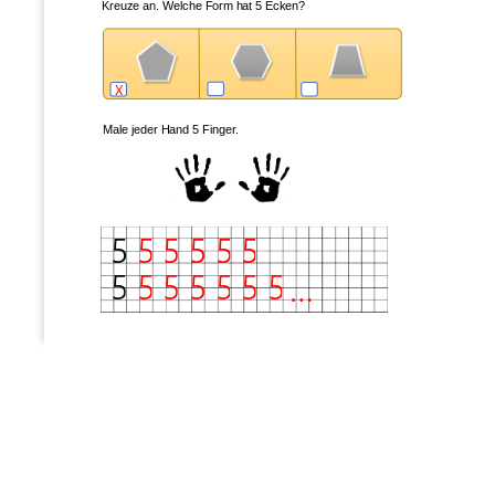
Kreuze
an. Welche Form hat 5 Ecken?
x
Male jeder Hand 5 Finger.
5
5
5
5
5
5
5
5
5
5
5
5
5
...