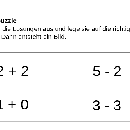
uzzle
von 1 bis 5
die Lösungen aus und lege sie auf die richtig
Übungsblatt 2467
Übungsblatt 2466
Dann entsteht ein Bild.
2 + 2
5
-
2
1 + 0
3 
-
3
n bis 5
,
Plusaufgaben
Minusaufgaben
,
Plusaufgaben
Rechenpuzzle