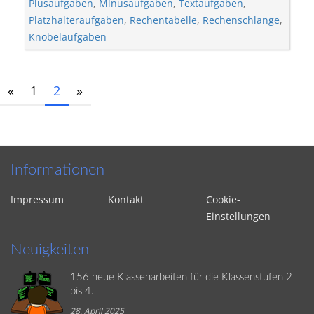
Plusaufgaben
,
Minusaufgaben
,
Textaufgaben
,
Platzhalteraufgaben
,
Rechentabelle
,
Rechenschlange
,
Knobelaufgaben
«
1
2
»
Informationen
Impressum
Kontakt
Cookie-
Einstellungen
Neuigkeiten
156 neue Klassenarbeiten für die Klassenstufen 2
bis 4.
28. April 2025