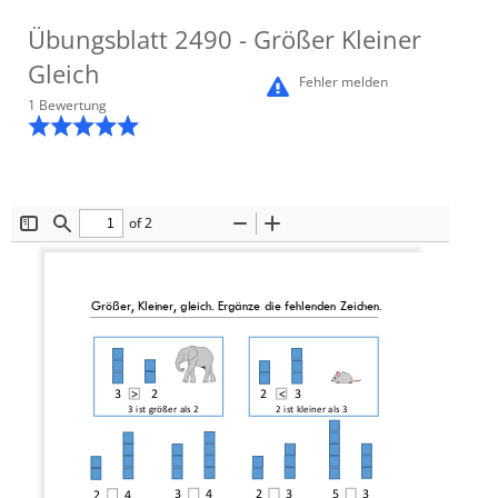
Übungsblatt
2490
- Größer Kleiner
Gleich
Fehler melden
1
Bewertung
of 2
Toggle
Find
Zoom
Zoom
Sidebar
Out
In
Größer, Kleiner, gleich
. 
Ergänze die fehlenden Zeichen
.
3   >     2
> 
< 
2         3
3 ist größer als 2
2
ist 
kleiner
als 
3
3        
4
2
3
5        
3
2
4