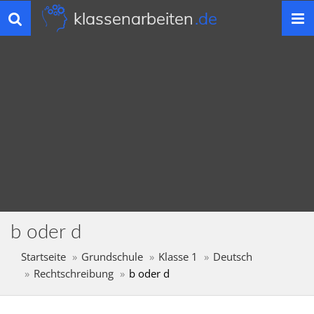
klassenarbeiten
.de
Toggle
navigation
b oder d
Startseite
Grundschule
Klasse 1
Deutsch
Rechtschreibung
b oder d