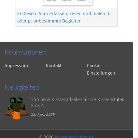
Erstlesen
,
Sinn erfassen
,
Lesen und malen
,
b
oder p
,
unbestimmte Begleiter
Informationen
Impressum
Kontakt
Cookie-
Einstellungen
Neuigkeiten
156 neue Klassenarbeiten für die Klassenstufen
2 bis 4.
28. April 2025
© 2026
klassenarbeiten.de