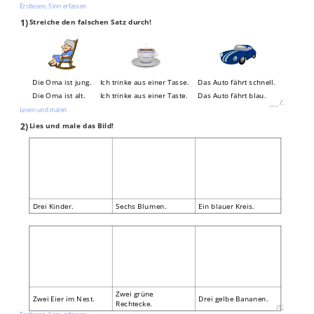
Erstlesen, Sinn erfassen
1)
Streiche den falschen Satz durch!
Die Oma ist jung.
Ich trinke aus einer Tasse.
Das Auto fährt schnell.
Die Oma ist alt.
Ich trinke aus einer Taste.
Das Auto fährt blau.
___
/
3P
Lesen und malen
2)
Lies und male das Bild!
Drei Kinder.
Sechs Blumen.
Ein blauer Kreis.
Zwei grüne
Zwei Eier im Nest.
Drei gelbe Bananen.
Rechtecke.
___
/
12P