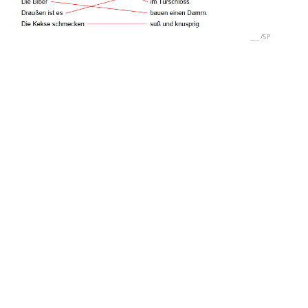
___
/
5P