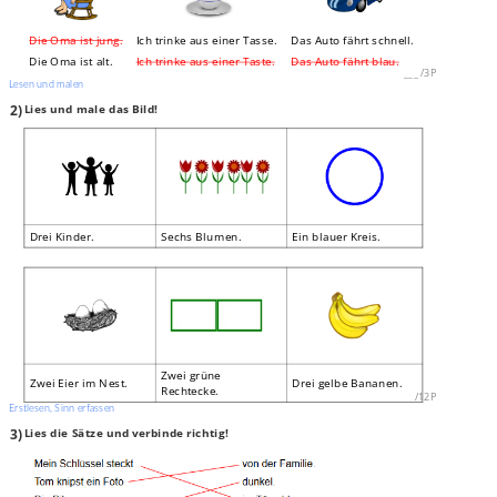
Die Oma ist jung.
Ich trinke aus einer Tasse.
Das Auto fährt schnell.
Die Oma ist alt.
Ich trinke aus einer Taste.
Das Auto fährt blau.
___
/
3P
Lesen und malen
2)
Lies und male das Bild!
Drei Kinder.
Sechs Blumen.
Ein blauer Kreis.
Zwei grüne
Zwei Eier im Nest.
Drei gelbe Bananen.
Rechtecke.
___
/
12P
Erstlesen, Sinn erfassen
3)
Lies die Sätze und verbinde richtig!