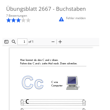
Übungsblatt
2667
- Buchstaben
7
Bewertung
en
Fehler melden
of 1
Toggle
Find
Zoom
Zoom
Sidebar
Out
In
Hier kannst du das 
C
und 
c
üben.
Fahre das 
C
und 
zehn Mal nach.
Dann schreibe.
c
1
C
wie 
1
C
omputer