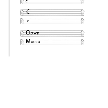
c
c
own
occa