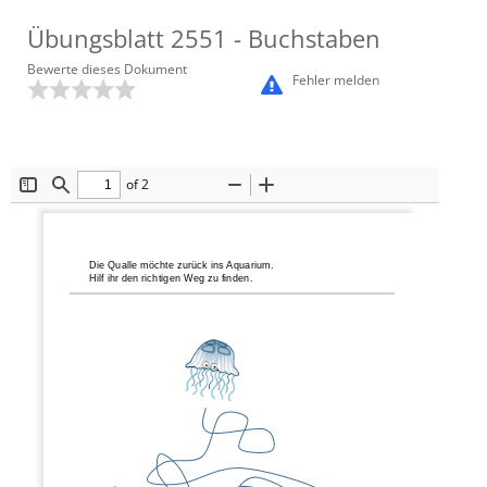
Übungsblatt
2551
- Buchstaben
Bewerte dieses Dokument
Fehler melden
of 2
Toggle
Find
Zoom
Zoom
Sidebar
Out
In
Die Qualle möchte zurück ins Aquarium
.
Hilf ih
r
den richtigen Weg zu finden.