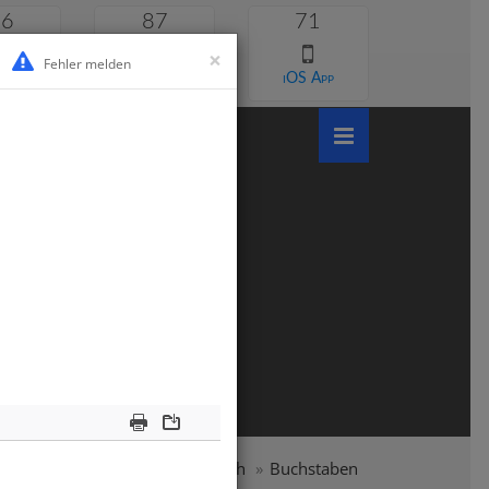
46
87
71
×
Fehler melden
 lernen
Android App
iOS App
Print
Download
undschule
Klasse 1
Deutsch
Buchstaben