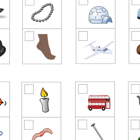
Übungsblatt 1290
Buchstabe F
Übungsblatt 2443