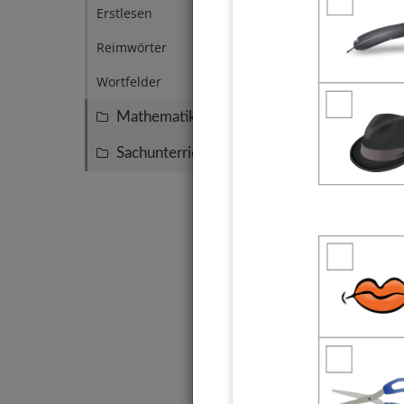
Erstlesen
14
Reimwörter
5
Wortfelder
4
Mathematik
101
Sachunterricht
8