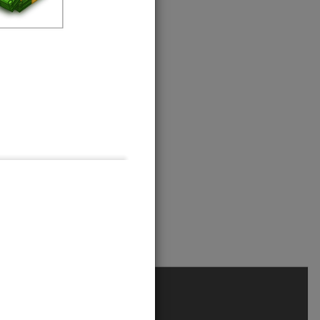
8
9
»