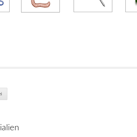
tabe A
«
1
2
3
4
5
6
7
i
t du 
ein
U
?
Kreuze an.
Neuigkeiten
ialien
x
x
156 neue Klassenarbeiten für die