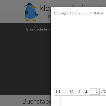
klassenarbeiten
.de
Übungsblatt
2423
- Buchstaben
Klassenarbeiten kostenlos
Grundschule
Hauptschule
Realschul
of 2
Toggle
Find
Previous
Next
Sidebar
Buchstaben
137 Klassenarbeiten