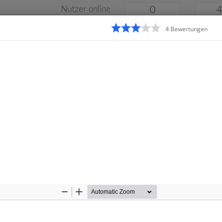
Nutzer online
0
4
Bewertung
en
Klassenarbeiten
Online
e
Gymnasium
Gesamtschule
Material
Zoom
Zoom
Out
In
Startseite
Gr