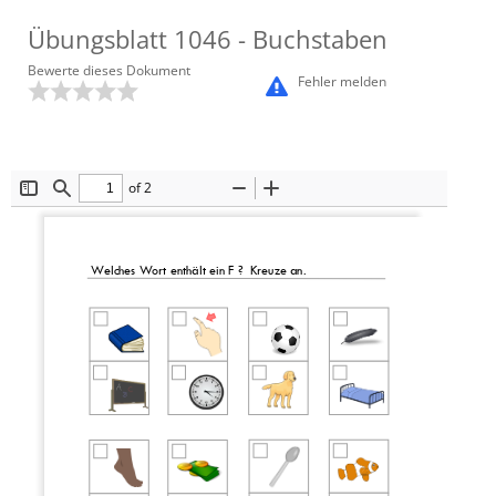
Übungsblatt
1046
- Buchstaben
Bewerte dieses Dokument
Fehler melden
of 2
Toggle
Find
Zoom
Zoom
Sidebar
Out
In
Welche
s Wort enthält ein F
?
Kreuze an.