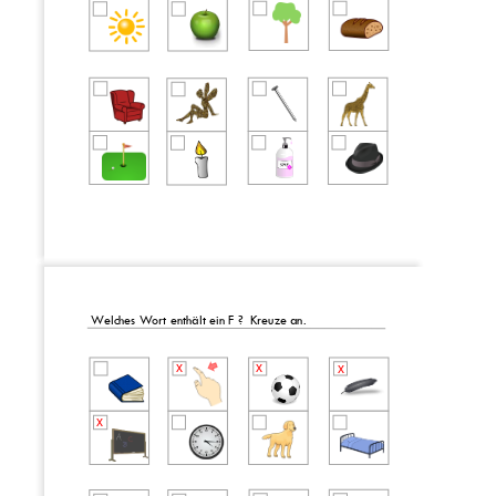
Welche
s Wort enthält ein F
?
Kreuze an.
x
x
x
x